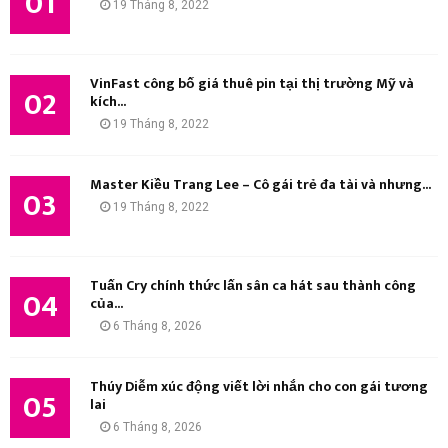
01
19 Tháng 8, 2022
:
K
I
VinFast công bố giá thuê pin tại thị trường Mỹ và
02
kích...
Ế
19 Tháng 8, 2022
M
Master Kiều Trang Lee – Cô gái trẻ đa tài và nhưng...
03
19 Tháng 8, 2022
Tuấn Cry chính thức lấn sân ca hát sau thành công
04
của...
6 Tháng 8, 2026
Thúy Diễm xúc động viết lời nhắn cho con gái tương
05
lai
6 Tháng 8, 2026