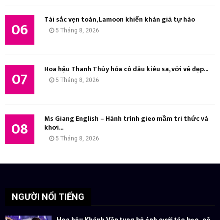
Tài sắc vẹn toàn, Lamoon khiến khán giả tự hào
06
5 Tháng 8, 2026
Hoa hậu Thanh Thủy hóa cô dâu kiêu sa, với vẻ đẹp...
07
5 Tháng 8, 2026
Ms Giang English – Hành trình gieo mầm tri thức và
08
khơi...
5 Tháng 8, 2026
NGƯỜI NỔI TIẾNG
Hoa hậu Khánh Vân tung bộ ảnh cưới táo bạo, cô