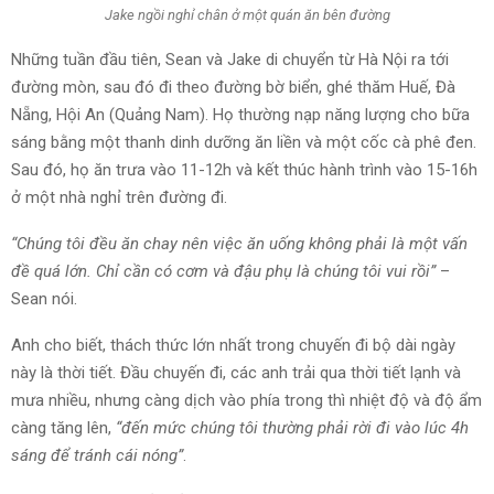
Jake ngồi nghỉ chân ở một quán ăn bên đường
Những tuần đầu tiên, Sean và Jake di chuyển từ Hà Nội ra tới
đường mòn, sau đó đi theo đường bờ biển, ghé thăm Huế, Đà
Nẵng, Hội An (Quảng Nam). Họ thường nạp năng lượng cho bữa
sáng bằng một thanh dinh dưỡng ăn liền và một cốc cà phê đen.
Sau đó, họ ăn trưa vào 11-12h và kết thúc hành trình vào 15-16h
ở một nhà nghỉ trên đường đi.
“Chúng tôi đều ăn chay nên việc ăn uống không phải là một vấn
đề quá lớn. Chỉ cần có cơm và đậu phụ là chúng tôi vui rồi”
–
Sean nói.
Anh cho biết, thách thức lớn nhất trong chuyến đi bộ dài ngày
này là thời tiết. Đầu chuyến đi, các anh trải qua thời tiết lạnh và
mưa nhiều, nhưng càng dịch vào phía trong thì nhiệt độ và độ ẩm
càng tăng lên,
“đến mức chúng tôi thường phải rời đi vào lúc 4h
sáng để tránh cái nóng”
.