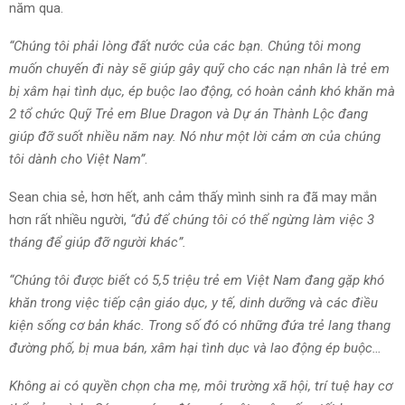
năm qua.
“Chúng tôi phải lòng đất nước của các bạn. Chúng tôi mong
muốn chuyến đi này sẽ giúp gây quỹ cho các nạn nhân là trẻ em
bị xâm hại tình dục, ép buộc lao động, có hoàn cảnh khó khăn mà
2 tổ chức Quỹ Trẻ em Blue Dragon và Dự án Thành Lộc đang
giúp đỡ suốt nhiều năm nay. Nó như một lời cảm ơn của chúng
tôi dành cho Việt Nam”
.
Sean chia sẻ, hơn hết, anh cảm thấy mình sinh ra đã may mắn
hơn rất nhiều người,
“đủ để chúng tôi có thể ngừng làm việc 3
tháng để giúp đỡ người khác”.
“Chúng tôi được biết có 5,5 triệu trẻ em Việt Nam đang gặp khó
khăn trong việc tiếp cận giáo dục, y tế, dinh dưỡng và các điều
kiện sống cơ bản khác. Trong số đó có những đứa trẻ lang thang
đường phố, bị mua bán, xâm hại tình dục và lao động ép buộc…
Không ai có quyền chọn cha mẹ, môi trường xã hội, trí tuệ hay cơ