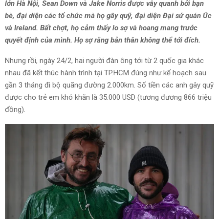
lớn Hà Nội, Sean Down và Jake Norris được vây quanh bởi bạn
bè, đại diện các tổ chức mà họ gây quỹ, đại diện Đại sứ quán Úc
và Ireland. Bất chợt, họ cảm thấy lo sợ và hoang mang trước
quyết định của mình. Họ sợ rằng bản thân không thể tới đích.
Nhưng rồi, ngày 24/2, hai người đàn ông tới từ 2 quốc gia khác
nhau đã kết thúc hành trình tại TP.HCM đúng như kế hoạch sau
gần 3 tháng đi bộ quãng đường 2.000km. Số tiền các anh gây quỹ
được cho trẻ em khó khăn là 35.000 USD (tương đương 866 triệu
đồng).