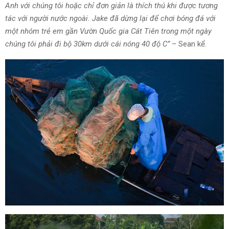
Anh với chúng tôi hoặc chỉ đơn giản là thích thú khi được tương
tác với người nước ngoài. Jake đã dừng lại để chơi bóng đá với
một nhóm trẻ em gần Vườn Quốc gia Cát Tiên trong một ngày
chúng tôi phải đi bộ 30km dưới cái nóng 40 độ C”
– Sean kể.