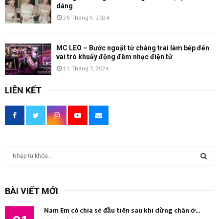
dáng
26 Tháng 5, 2024
MC LEO – Bước ngoặt từ chàng trai làm bếp đến
vai trò khuấy động đêm nhạc điện tử
11 Tháng 7, 2024
LIÊN KẾT
T
ì
m
T
k
BÀI VIẾT MỚI
i
Ì
ế
Nam Em có chia sẻ đầu tiên sau khi dừng chân ở...
m
M