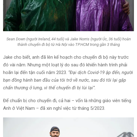
Sean Down (người Ireland, 44 tuổi) và Jake Norris (người Úc, 36 tuổi) hoàn
thành chuyến đi bộ từ Hà Nội vào TP.HCM trong gần 3 tháng
Jake cho biết, anh đã lên kế hoạch cho chuyến đi bộ này trước
đó vài năm. Nhưng một loạt lý do sau đó khiến hành trình phải
hoãn lại đến tận cuối năm 2023.
“Đại dịch Covid-19 ập đến, người
bạn đồng hành ban đầu của tôi trở về nước, sau đó tôi lại gặp
chấn thương ở lưng, vì thế chuyến đi bị lùi lại”.
Để chuẩn bị cho chuyến đi, cả hai – vốn là những giáo viên tiếng
Anh ở Việt Nam – đã xin nghỉ việc từ tháng 5/2023.