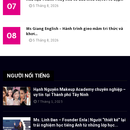
07
5 Tháng 8, 2026
Ms Giang English – Hành trình gieo mầm tri thức và
08
khơi...
5 Tháng 8, 2026
NGƯỜI NỔI TIẾNG
Hạnh Nguyễn Makeup Academy chuyên nghiệp –
uy tín tại Thành phố Tây Ninh
7 Tháng 1, 2023
Ms. Linh Đan – Founder Enla | Người “thiết kế” lại
trải nghiệm học tiếng Anh từ những lớp học...