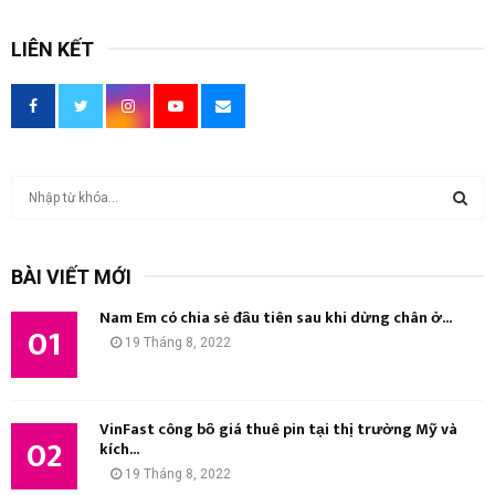
LIÊN KẾT
T
ì
m
T
k
BÀI VIẾT MỚI
i
Ì
ế
Nam Em có chia sẻ đầu tiên sau khi dừng chân ở...
m
01
M
19 Tháng 8, 2022
:
K
I
VinFast công bố giá thuê pin tại thị trường Mỹ và
02
kích...
Ế
19 Tháng 8, 2022