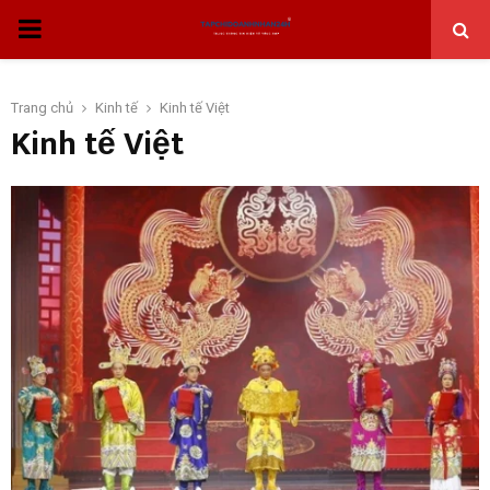
THỰC
ĐƠN
Trang chủ
Kinh tế
Kinh tế Việt
Kinh tế Việt
CHÍNH