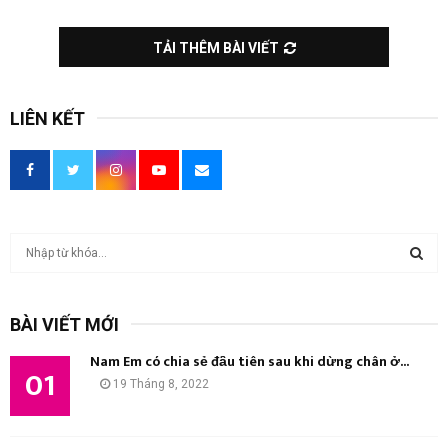
TẢI THÊM BÀI VIẾT
LIÊN KẾT
T
ì
m
T
k
BÀI VIẾT MỚI
i
Ì
ế
Nam Em có chia sẻ đầu tiên sau khi dừng chân ở...
m
01
M
19 Tháng 8, 2022
:
K