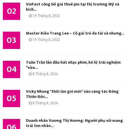
I
VinFast công bố giá thuê pin tại thị trường Mỹ và
02
kích...
Ế
19 Tháng 8, 2022
M
Master Kiều Trang Lee – Cô gái trẻ đa tài và nhưng...
03
19 Tháng 8, 2022
Tuấn Trần lần đầu hát nhạc phim, hé lộ trải nghiệm
04
“vừa...
8 Tháng 8, 2026
Vicky Nhung “thổi làn gió mới” vào sáng tác Đông
05
Thiên Đức...
8 Tháng 8, 2026
Doanh nhân Vương Thị Hương: Người phụ nữ mang
06
trái tim nhân...