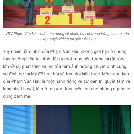
VĐV Phạm Văn Hậu xuất sắc mang về chiếc huy chương Vàng ở hạng cân
60kg Bodybuilding tại giải các CLB
Tuy nhiên, tầm nhìn của Phạm Văn Hậu không giới hạn ở những
thành công hiện tại. Anh đặt ra một mục tiêu tương lai rất rộng
lớn về sự phát triển và lan tỏa tầm ảnh hưởng. Quyết định cùng
vợ định cư tại Mỹ để học hỏi và trau dồi kiến thức. Mỗi bước tiến
của Phạm Văn Hậu là một hành động về sự kiên trì, quyết tâm và
lòng nhiệt huyết, là một nguồn động viên lớn cho những người có
cùng đam mê.