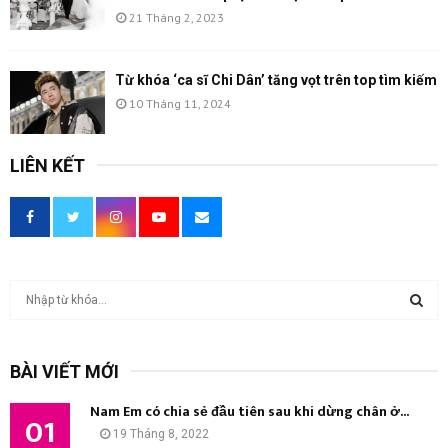
21 Tháng 2, 2023
Từ khóa ‘ca sĩ Chi Dân’ tăng vọt trên top tìm kiếm
10 Tháng 11, 2024
LIÊN KẾT
T
ì
m
T
k
BÀI VIẾT MỚI
i
Ì
ế
Nam Em có chia sẻ đầu tiên sau khi dừng chân ở...
m
01
M
19 Tháng 8, 2022
: