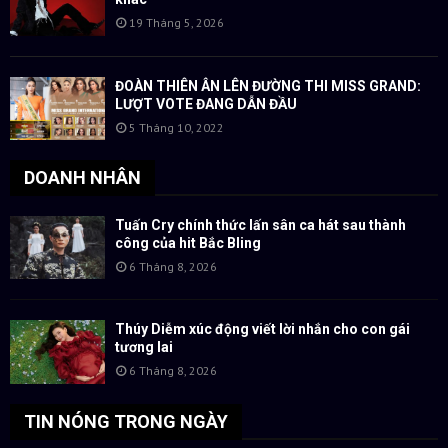
19 Tháng 5, 2026
ĐOÀN THIÊN ÂN LÊN ĐƯỜNG THI MISS GRAND:
LƯỢT VOTE ĐANG DẪN ĐẦU
5 Tháng 10, 2022
DOANH NHÂN
Tuấn Cry chính thức lấn sân ca hát sau thành
công của hit Bắc Bling
6 Tháng 8, 2026
Thúy Diễm xúc động viết lời nhắn cho con gái
tương lai
6 Tháng 8, 2026
TIN NÓNG TRONG NGÀY