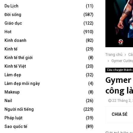
Du Lịch
(11)
Đời sống
(587)
Giáo dục
(122)
Hot
(910)
Kinh doanh
(82)
Kinh tế
(29)
Trang chủ
Câ
Kinh tế thế giới
(8)
Gymer Cườn
Kinh tế Việt
(20)
Câu chuyện thành
Làm đẹp
(32)
Gymer 
Làm đẹp mỗi ngày
(4)
công l
Makeup
(8)
Nail
(26)
22 Tháng 2,
Người nổi tiếng
(229)
CHIA SẺ
Pháp luật
(39)
Sao quốc tế
(89)