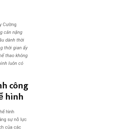
̀y Cường
g cân nặng
ầu dành thời
ng thời gian ấy
 thể thao không
mình luôn có
̀nh công
hể hình
hể hình
g sự nỗ lực
ch của các