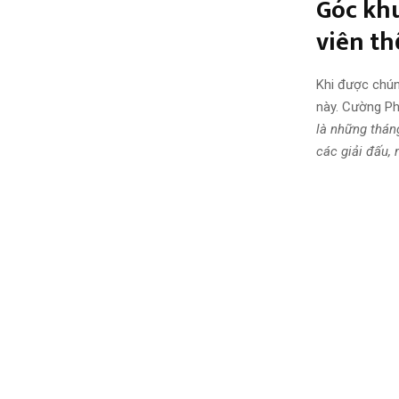
Góc khu
viên thê
Khi được chún
này. Cường Pha
là những thán
các giải đấu,