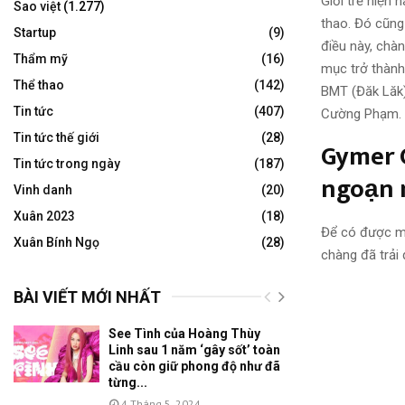
Giới trẻ hiê
Sao việt
(1.277)
thao. Đó cũng
Startup
(9)
điều này, cha
Thẩm mỹ
(16)
mục trở thàn
Thể thao
(142)
BMT (Đăk Lăk).
Tin tức
(407)
Cường Phạm.
Tin tức thế giới
(28)
Gymer C
Tin tức trong ngày
(187)
ngoạn 
Vinh danh
(20)
Xuân 2023
(18)
Để có được m
Xuân Bính Ngọ
(28)
chàng đã trải
BÀI VIẾT MỚI NHẤT
See Tình của Hoàng Thùy
Linh sau 1 năm ‘gây sốt’ toàn
cầu còn giữ phong độ như đã
từng...
4 Tháng 5, 2024