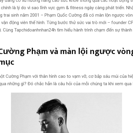
̣n nay đang có xu hướng nâng cao sức khỏe thông qua các hoạt động t
 chính là lý do vì sao lĩnh vực gym & fitness ngày càng phát triển. Nhâ
̀ng trai sinh năm 2001 – Phạm Quốc Cường đã có màn lộn ngược vò
h vận động viên thể hình. Từng bước thử sức vai trò mới – founder
 Cùng Tapchidoanhnhan24h tìm hiểu hành trình chạm đến sự thành
ường Phạm và màn lội ngược vòn
mục
ột Cường Phạm với thân hình cao to vạm vỡ, cơ bắp sáu múi của hiệ
 qua những gì? Đó chắc hẳn là câu hỏi của mỗi chúng ta khi xem qua 