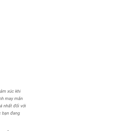
cảm xúc khi
Mình may mắn
á nhất đối với
́c bạn đang