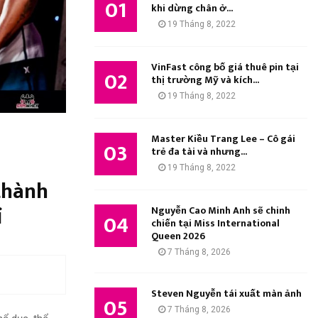
01
M
khi dừng chân ở...
:
19 Tháng 8, 2022
K
I
VinFast công bố giá thuê pin tại
02
thị trường Mỹ và kích...
Ế
19 Tháng 8, 2022
M
Master Kiều Trang Lee – Cô gái
03
trẻ đa tài và nhưng...
19 Tháng 8, 2022
thành
ỉ
Nguyễn Cao Minh Anh sẽ chinh
04
chiến tại Miss International
Queen 2026
7 Tháng 8, 2026
Steven Nguyễn tái xuất màn ảnh
05
7 Tháng 8, 2026