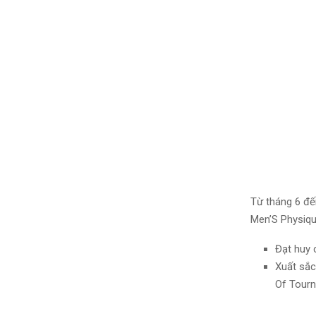
Từ tháng 6 đến
Men’S Physique
Đạt huy
Xuất să
Of Tour