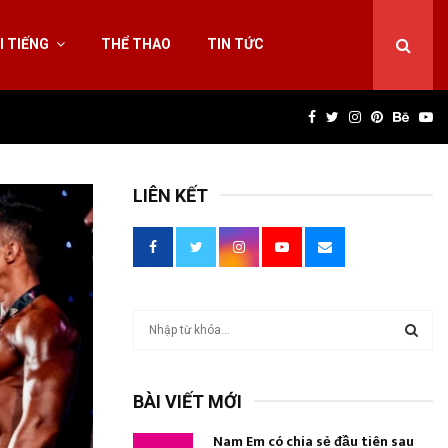
I TIẾNG
THỂ THAO
TIN TỨC
Facebook
Twitter
Instagram
Pinterest
Behan
Yo
LIÊN KẾT
T
ì
m
T
k
BÀI VIẾT MỚI
i
Ì
ế
Nam Em có chia sẻ đầu tiên sau
m