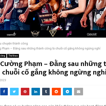
u chuyện thành công
g Phạm – Đằng sau những thành công là chuỗi cố gắng không ngừng nghỉ
 công
Thể thao
Cường Phạm – Đằng sau những 
à chuỗi cố gắng không ngừng ngh
 2023