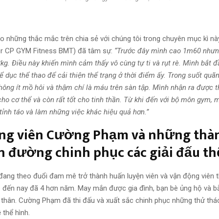
cho những thắc mắc trên chia sẻ với chúng tôi trong chuyên mục kì na
er
CP GYM Fitness BMT)
đã tâm sự:
“Trước đây mình cao 1m60 nhưn
8kg. Điều này khiến mình cảm thấy vô cùng tự ti và rụt rè. Mình bắt đ
̉ dục thể thao để cải thiện thể trạng ở thời điểm ấy. Trong suốt quã
hông ít mồ hôi và thậm chí là máu trên sàn tập. Mình nhận ra được
 cho cơ thể và còn rất tốt cho tinh thần. Từ khi đến với bộ môn gym, 
tỉnh táo và làm những việc khác hiệu quả hơn.”
̣ng viên Cường Phạm và những tha
n đường chinh phục các giải đấu t
ang theo đuổi đam mê trở thành huấn luyện viên và vận động viên t
đến nay đã 4 hơn năm. May mắn được gia đình, bạn bè ủng hộ và bằn
n thân. Cường Phạm đã thi đấu và xuất sắc chinh phục những thử thá
 thể hình.