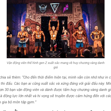
Vận động viên thể hình gen Z xuất sắc mang về huy chương vàng danh
giá
chia sẻ thêm:
“Cho đến thời điểm hiện tại, mình vẫn còn nhớ như in 
thi đấu. Các bạn ai cũng xuất sắc và xứng đáng với giải đấu này. 
ơn 30 bạn vận động viên và dành được tấm huy chương vàng danh gi
̀ động lực lớn nhất và hi vọng sẽ truyền được cảm hứng đến với ca
gia bộ môn tập gym.”