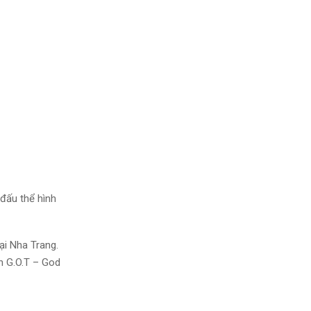
 đấu thể hình
̣i Nha Trang.
ên G.O.T – God