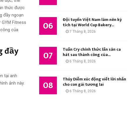
hể dục, thể
̣n thức được
ng đầy ngoạn
Đội tuyển Việt Nam làm nên kỳ
06
 CP GYM Fitness
tích tại World Cup Bakery...
 công của
7 Tháng 8, 2026
g đầy
Tuấn Cry chính thức lấn sân ca
07
hát sau thành công của...
6 Tháng 8, 2026
n tại anh
Thúy Diễm xúc động viết lời nhắn
08
hình ảnh này.
cho con gái tương lai
6 Tháng 8, 2026