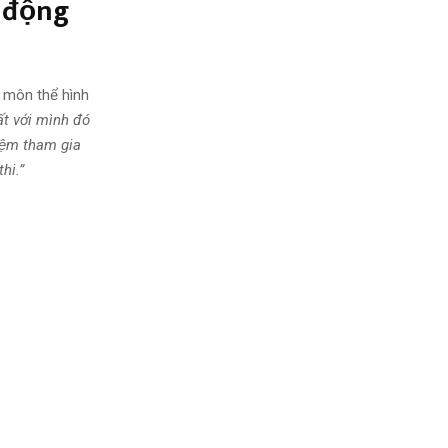
 động
 môn thể hình
t với mình đó
iệm tham gia
thi.”