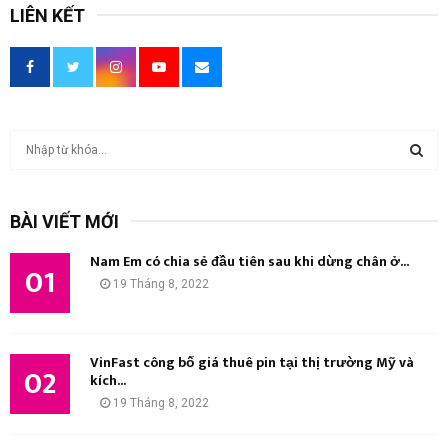
LIÊN KẾT
T
ì
m
T
k
BÀI VIẾT MỚI
i
Ì
ế
Nam Em có chia sẻ đầu tiên sau khi dừng chân ở...
m
01
M
19 Tháng 8, 2022
:
K
I
VinFast công bố giá thuê pin tại thị trường Mỹ và
02
kích...
Ế
19 Tháng 8, 2022
M