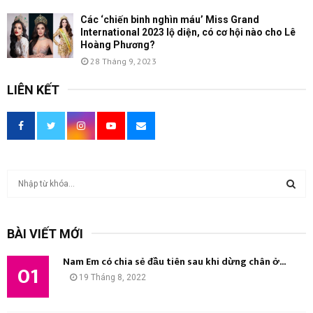
Các ‘chiến binh nghìn máu’ Miss Grand
International 2023 lộ diện, có cơ hội nào cho Lê
Hoàng Phương?
28 Tháng 9, 2023
LIÊN KẾT
T
ì
m
T
k
BÀI VIẾT MỚI
i
Ì
ế
Nam Em có chia sẻ đầu tiên sau khi dừng chân ở...
m
01
M
19 Tháng 8, 2022
:
K