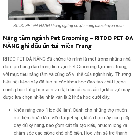
RITDO PET ĐÀ NẴNG không ngừng nỗ lực nâng cao chuyên môn
Nâng tầm ngành Pet Grooming – RITDO PET ĐÀ
NẴNG ghi dấu ấn tại miền Trung
RITDO PET ĐÀ NẴNG đã chứng tỏ mình là một trong những nhà
đào tạo hàng đầu trong lĩnh vực Pet Grooming tại miền Trung,
với mục tiêu nâng tầm và củng cố vị thế của ngành này. Thương
hiệu nổi tiếng này đã tạo ra các khoá học đào tạo chất lượng,
chinh phục từng học viên và đặt dấu ấn sâu sắc tại khu vực này,
được lựa chọn nhiều nhất vẫn là 2 khóa học dưới đây:
Khóa nâng cao “Học để làm”: Dành cho những thợ muốn
mở tiệm hoặc làm việc tại pet spa, khóa học này cung cấp
đầy đủ kỹ năng, bao gồm cắt tỉa tạo kiểu, nhuộm lông và
chăm sóc các giống chó phổ biến. Học viên sẽ trở thành