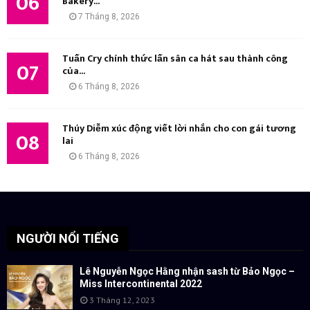
06
Bakery...
7 Tháng 8, 2026
Tuấn Cry chính thức lấn sân ca hát sau thành công
07
của...
6 Tháng 8, 2026
Thúy Diễm xúc động viết lời nhắn cho con gái tương
08
lai
6 Tháng 8, 2026
NGƯỜI NỔI TIẾNG
Lê Nguyễn Ngọc Hằng nhận sash từ Bảo Ngọc –
Miss Intercontinental 2022
3 Tháng 12, 2023