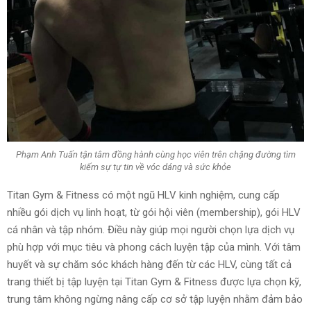
Phạm Anh Tuấn tận tâm đồng hành cùng học viên trên chặng đường tìm
kiếm sự tự tin về vóc dáng và sức khỏe
Titan Gym & Fitness có một ngũ HLV kinh nghiệm, cung cấp
nhiều gói dịch vụ linh hoạt, từ gói hội viên (membership), gói HLV
cá nhân và tập nhóm. Điều này giúp mọi người chọn lựa dịch vụ
phù hợp với mục tiêu và phong cách luyện tập của mình. Với tâm
huyết và sự chăm sóc khách hàng đến từ các HLV, cùng tất cả
trang thiết bị tập luyện tại Titan Gym & Fitness được lựa chọn kỹ,
trung tâm không ngừng nâng cấp cơ sở tập luyện nhằm đảm bảo