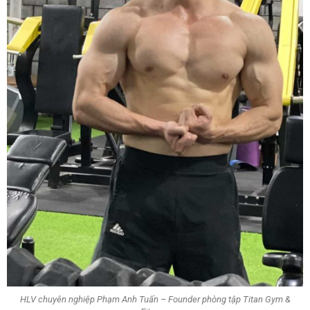
HLV chuyên nghiệp Phạm Anh Tuấn – Founder phòng tập Titan Gym &