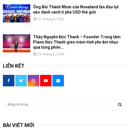
Ông Bùi Thành Nhơn của Novaland lần đầu lọt
vào danh sách tỉ phú USD thế giới
21 Tháng 8, 2022
Thầy Nguyễn Đức Thanh – Founder Trung tâm
Piano Đức Thanh gieo mầm tình yêu âm nhạc
qua từng phím...
29 Tháng 6, 2026
LIÊN KẾT
T
ì
m
T
k
BÀI VIẾT MỚI
i
Ì