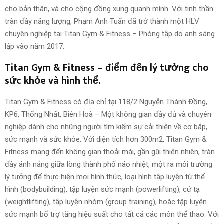
cho bản thân, và cho cộng đồng xung quanh mình. Với tinh thần
tràn đầy năng lượng, Phạm Anh Tuấn đã trở thành một HLV
chuyên nghiệp tại Titan Gym & Fitness – Phòng tập do anh sáng
lập vào năm 2017.
Titan Gym & Fitness – điểm đến lý tưởng cho
sức khỏe và hình thể.
Titan Gym & Fitness có địa chỉ tại 118/2 Nguyễn Thành Đồng,
KP6, Thống Nhất, Biên Hoà – Một không gian đầy đủ và chuyên
nghiệp dành cho những người tìm kiếm sự cải thiện về cơ bắp,
sức mạnh và sức khỏe. Với diện tích hơn 300m2, Titan Gym &
Fitness mang đến không gian thoải mái, gần gũi thiên nhiên, tràn
đầy ánh nắng giữa lòng thành phố náo nhiệt, một ra môi trường
lý tưởng để thực hiện mọi hình thức, loại hình tập luyện từ thể
hình (bodybuilding), tập luyện sức mạnh (powerlifting), cử tạ
(weightlifting), tập luyện nhóm (group training), hoặc tập luyện
sức mạnh bổ trợ tăng hiệu suất cho tất cả các môn thể thao. Với