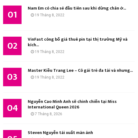
ế
Nam Em có chia sẻ đầu tiên sau khi dừng chân ở...
m
01
M
19 Tháng 8, 2022
:
K
I
VinFast công bố giá thuê pin tại thị trường Mỹ và
02
kích...
Ế
19 Tháng 8, 2022
M
Master Kiều Trang Lee – Cô gái trẻ đa tài và nhưng...
03
19 Tháng 8, 2022
Nguyễn Cao Minh Anh sẽ chinh chiến tại Miss
04
International Queen 2026
7 Tháng 8, 2026
Steven Nguyễn tái xuất màn ảnh