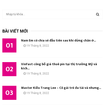
T
ì
m
T
k
BÀI VIẾT MỚI
i
Ì
ế
Nam Em có chia sẻ đầu tiên sau khi dừng chân ở...
m
01
M
19 Tháng 8, 2022
:
K
I
VinFast công bố giá thuê pin tại thị trường Mỹ và
02
kích...
Ế
19 Tháng 8, 2022
M
Master Kiều Trang Lee – Cô gái trẻ đa tài và nhưng...
03
19 Tháng 8, 2022