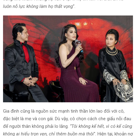
luôn nỗ lực không làm họ thất vọng
“.
Gia đình cũng là nguồn sức mạnh tinh thần lớn lao đối với cô,
đặc biệt là mẹ và con gái. Dù vậy, cô chọn cách che giấu nỗi đau
để người thân không phải lo lắng.
“Tôi không kể hết, vì có kể cũng
không ai hiểu trọn vẹn, chỉ thêm buồn mà thôi
”.
Hiện tại, khoản nợ