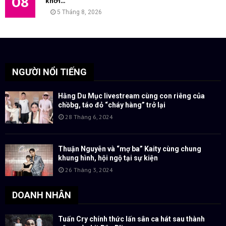
08
khơi...
5 Tháng 8, 2026
NGƯỜI NỔI TIẾNG
Hằng Du Mục livestream cùng con riêng của
chồbg, táo đỏ “cháy hàng” trở lại
28 Tháng 6, 2024
Thuận Nguyễn và “mợ ba” Kaity cùng chung
khung hình, hội ngộ tại sự kiện
26 Tháng 3, 2024
DOANH NHÂN
Tuấn Cry chính thức lấn sân ca hát sau thành