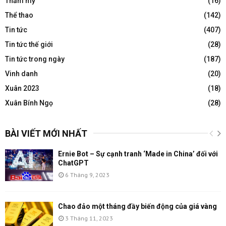
Thẩm mỹ
(16)
Thể thao
(142)
Tin tức
(407)
Tin tức thế giới
(28)
Tin tức trong ngày
(187)
Vinh danh
(20)
Xuân 2023
(18)
Xuân Bính Ngọ
(28)
BÀI VIẾT MỚI NHẤT
Ernie Bot – Sự cạnh tranh ‘Made in China’ đối với
ChatGPT
6 Tháng 9, 2023
Chao đảo một tháng đầy biến động của giá vàng
3 Tháng 11, 2023