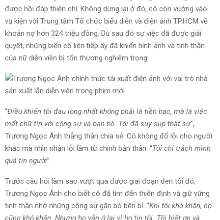
được hồi đáp thiện chí. Không dừng lại ở đó, cô còn vướng vào
vụ kiện với Trung tâm Tổ chức biểu diễn và điện ảnh TP.HCM về
khoản nợ hơn 324 triệu đồng. Dù sau đó sự việc đã được giải
quyết, những biến cố liên tiếp ấy đã khiến hình ảnh và tinh thần
của nữ diễn viên bị tổn thương nghiêm trọng.
“
Điều khiến tôi đau lòng nhất không phải là tiền bạc, mà là việc
mất chữ tín với cộng sự và bạn bè. Tôi đã suy sụp thật sự
”,
Trương Ngọc Ánh thẳng thắn chia sẻ. Cô không đổ lỗi cho người
khác mà nhìn nhận lỗi lầm từ chính bản thân: “
Tôi chỉ trách mình
quá tin người
”.
Trước câu hỏi làm sao vượt qua được giai đoạn đen tối đó,
Trương Ngọc Ánh cho biết cô đã tìm đến thiền định và giữ vững
tinh thần nhờ những cộng sự gắn bó bền bỉ. “
Khi tôi khó khăn, họ
cũng khó khăn. Nhưng họ vẫn ở lại vì họ tin tôi. Tôi biết ơn và