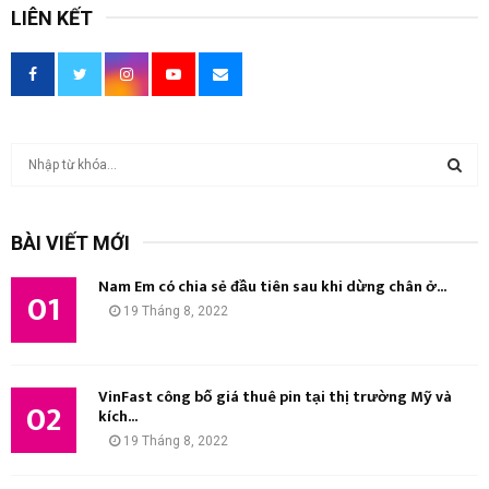
LIÊN KẾT
T
ì
m
T
k
BÀI VIẾT MỚI
i
Ì
ế
Nam Em có chia sẻ đầu tiên sau khi dừng chân ở...
m
01
M
19 Tháng 8, 2022
:
K
I
VinFast công bố giá thuê pin tại thị trường Mỹ và
02
kích...
Ế
19 Tháng 8, 2022
M