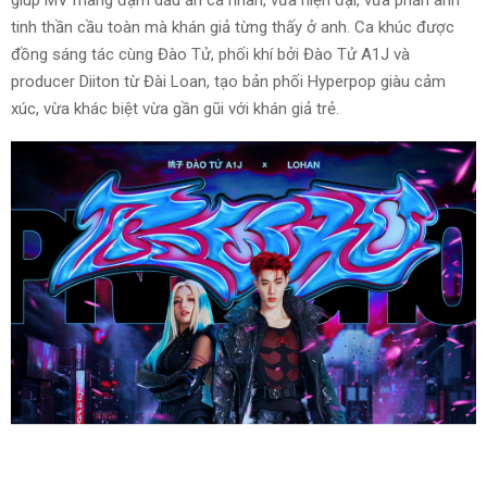
giúp MV mang đậm dấu ấn cá nhân, vừa hiện đại, vừa phản ánh
tinh thần cầu toàn mà khán giả từng thấy ở anh. Ca khúc được
đồng sáng tác cùng Đào Tử, phối khí bởi Đào Tử A1J và
producer Diiton từ Đài Loan, tạo bản phối Hyperpop giàu cảm
xúc, vừa khác biệt vừa gần gũi với khán giả trẻ.