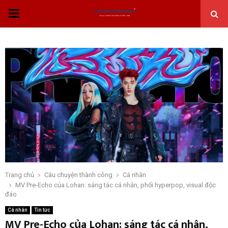
THỰC
ĐƠN
CHÍNH
Trang chủ
Câu chuyện thành công
Cá nhân
MV Pre-Echo của Lohan: sáng tác cá nhân, phối hyperpop, visual độc
đáo
Cá nhân
Tin tức
MV Pre-Echo của Lohan: sáng tác cá nhân,