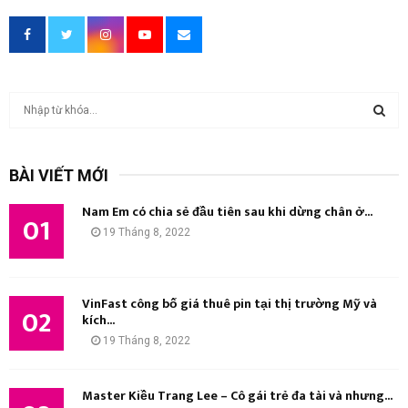
T
ì
m
T
k
BÀI VIẾT MỚI
i
Ì
ế
Nam Em có chia sẻ đầu tiên sau khi dừng chân ở...
m
01
M
19 Tháng 8, 2022
:
K
I
VinFast công bố giá thuê pin tại thị trường Mỹ và
02
kích...
Ế
19 Tháng 8, 2022
M
Master Kiều Trang Lee – Cô gái trẻ đa tài và nhưng...