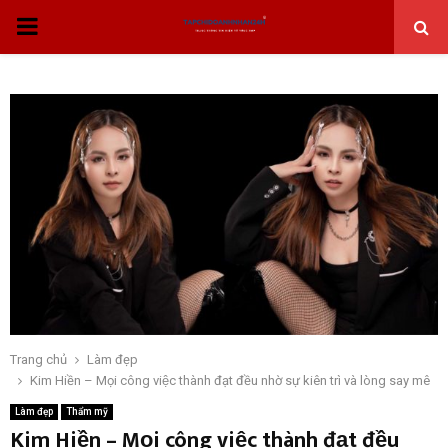
THỰC
ĐƠN
CHÍNH
Trang chủ
Làm đẹp
Kim Hiền – Mọi công việc thành đạt đều nhờ sự kiên trì và lòng say mê
Làm đẹp
Thẩm mỹ
Kim Hiền – Mọi công việc thành đạt đều