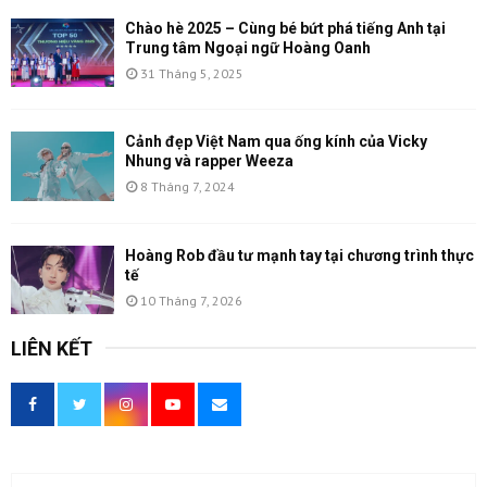
Chào hè 2025 – Cùng bé bứt phá tiếng Anh tại
Trung tâm Ngoại ngữ Hoàng Oanh
31 Tháng 5, 2025
Cảnh đẹp Việt Nam qua ống kính của Vicky
Nhung và rapper Weeza
8 Tháng 7, 2024
Hoàng Rob đầu tư mạnh tay tại chương trình thực
tế
10 Tháng 7, 2026
LIÊN KẾT
T