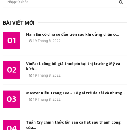
ì
m
T
k
BÀI VIẾT MỚI
i
Ì
ế
Nam Em có chia sẻ đầu tiên sau khi dừng chân ở...
m
01
M
19 Tháng 8, 2022
:
K
I
VinFast công bố giá thuê pin tại thị trường Mỹ và
02
kích...
Ế
19 Tháng 8, 2022
M
Master Kiều Trang Lee – Cô gái trẻ đa tài và nhưng...
03
19 Tháng 8, 2022
Tuấn Cry chính thức lấn sân ca hát sau thành công
04
của...