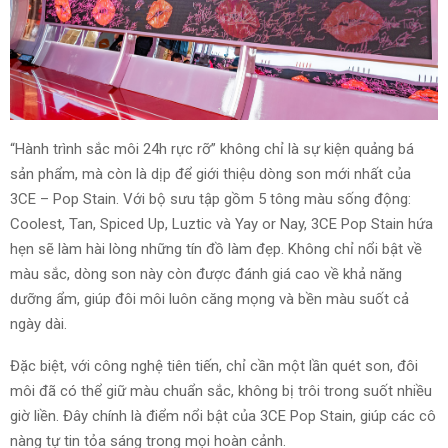
“Hành trình sắc môi 24h rực rỡ” không chỉ là sự kiện quảng bá
sản phẩm, mà còn là dịp để giới thiệu dòng son mới nhất của
3CE – Pop Stain. Với bộ sưu tập gồm 5 tông màu sống động:
Coolest, Tan, Spiced Up, Luztic và Yay or Nay, 3CE Pop Stain hứa
hẹn sẽ làm hài lòng những tín đồ làm đẹp. Không chỉ nổi bật về
màu sắc, dòng son này còn được đánh giá cao về khả năng
dưỡng ẩm, giúp đôi môi luôn căng mọng và bền màu suốt cả
ngày dài.
Đặc biệt, với công nghệ tiên tiến, chỉ cần một lần quét son, đôi
môi đã có thể giữ màu chuẩn sắc, không bị trôi trong suốt nhiều
giờ liền. Đây chính là điểm nổi bật của 3CE Pop Stain, giúp các cô
nàng tự tin tỏa sáng trong mọi hoàn cảnh.