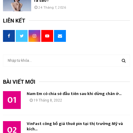
ra sao?
24 Tháng 7, 2026
LIÊN KẾT
T
ì
m
T
k
BÀI VIẾT MỚI
i
Ì
ế
Nam Em có chia sẻ đầu tiên sau khi dừng chân ở...
m
01
M
19 Tháng 8, 2022
:
K
I
VinFast công bố giá thuê pin tại thị trường Mỹ và
02
kích...
Ế