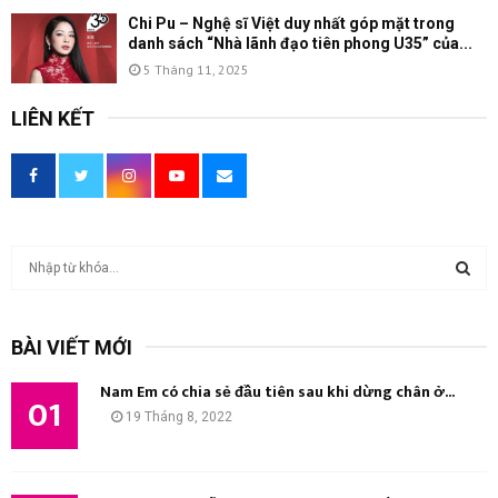
Chi Pu – Nghệ sĩ Việt duy nhất góp mặt trong
danh sách “Nhà lãnh đạo tiên phong U35” của...
5 Tháng 11, 2025
LIÊN KẾT
T
ì
m
T
k
BÀI VIẾT MỚI
i
Ì
ế
Nam Em có chia sẻ đầu tiên sau khi dừng chân ở...
m
01
M
19 Tháng 8, 2022
:
K
I