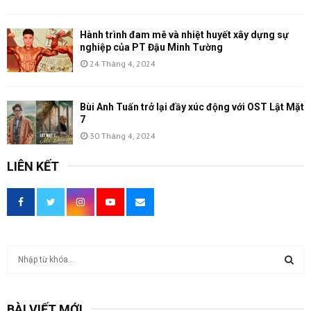
Hành trình đam mê và nhiệt huyết xây dựng sự
nghiệp của PT Đậu Minh Tường
24 Tháng 4, 2024
Bùi Anh Tuấn trở lại đầy xúc động với OST Lật Mặt
7
30 Tháng 4, 2024
LIÊN KẾT
T
ì
m
T
k
BÀI VIẾT MỚI