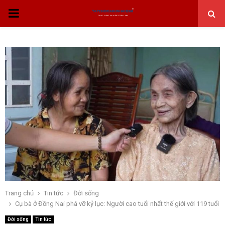
THỰC
ĐƠN
CHÍNH
Trang chủ
Tin tức
Đời sống
Cụ bà ở Đồng Nai phá vỡ kỷ lục: Người cao tuổi nhất thế giới với 119 tuổi
Đời sống
Tin tức