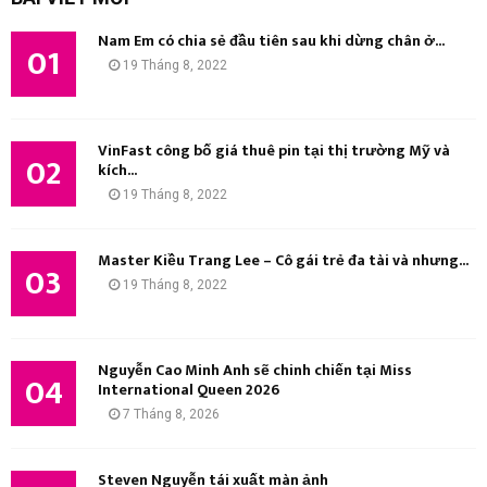
i
Ì
ế
Nam Em có chia sẻ đầu tiên sau khi dừng chân ở...
m
01
M
19 Tháng 8, 2022
:
K
I
VinFast công bố giá thuê pin tại thị trường Mỹ và
02
kích...
Ế
19 Tháng 8, 2022
M
Master Kiều Trang Lee – Cô gái trẻ đa tài và nhưng...
03
19 Tháng 8, 2022
Nguyễn Cao Minh Anh sẽ chinh chiến tại Miss
04
International Queen 2026
7 Tháng 8, 2026
Steven Nguyễn tái xuất màn ảnh