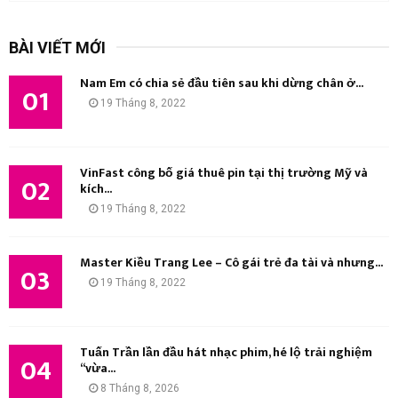
m
T
k
BÀI VIẾT MỚI
i
Ì
ế
Nam Em có chia sẻ đầu tiên sau khi dừng chân ở...
m
01
M
19 Tháng 8, 2022
:
K
I
VinFast công bố giá thuê pin tại thị trường Mỹ và
02
kích...
Ế
19 Tháng 8, 2022
M
Master Kiều Trang Lee – Cô gái trẻ đa tài và nhưng...
03
19 Tháng 8, 2022
Tuấn Trần lần đầu hát nhạc phim, hé lộ trải nghiệm
04
“vừa...
8 Tháng 8, 2026