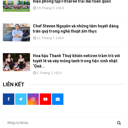
hiệu phòng tập Fitcaree trải dài toàn quốc
19 Tháng 9, 2024
Chef Steven Nguyễn và những tâm huyết đáng
trân quý trong nghệ thuật ẩm thực
11 Tháng 7, 2024
Hoa hậu Thanh Thuỷ khiến netizen trầm trồ với
tuyết lê và váy mỏng tanh trong tiệc sinh nhật:
‘Quá...
2 Tháng 7, 2023
LIÊN KẾT
T
ì