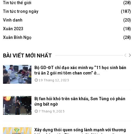
Tin tức thế giới
(28)
Tin tức trong ngày
(187)
Vinh danh
(20)
Xuân 2023
(18)
Xuân Bính Ngọ
(28)
BÀI VIẾT MỚI NHẤT
Bộ GD-ĐT chỉ đạo xác minh vụ “11 học sinh bán
trú ăn 2 gói mì tôm chan cơm” ở...
19 Tháng 12, 2023
Bị fan hỏi khó trên sân khấu, Sơn Tùng có phản
ứng bất ngờ
7 Tháng 9, 2023
Xây dựng thói quen sống lành mạnh với thương