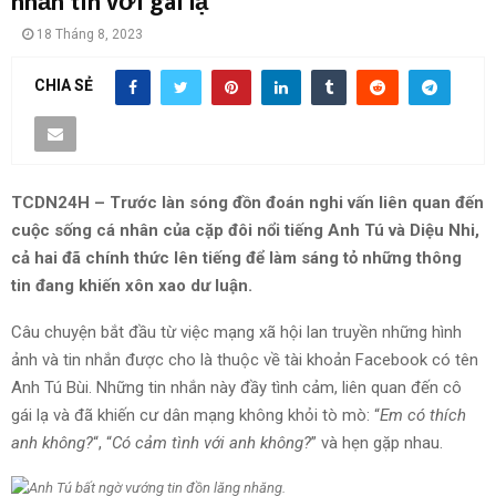
nhắn tin với gái lạ
18 Tháng 8, 2023
CHIA SẺ
TCDN24H – Trước làn sóng đồn đoán nghi vấn liên quan đến
cuộc sống cá nhân của cặp đôi nổi tiếng Anh Tú và Diệu Nhi,
cả hai đã chính thức lên tiếng để làm sáng tỏ những thông
tin đang khiến xôn xao dư luận.
Câu chuyện bắt đầu từ việc mạng xã hội lan truyền những hình
ảnh và tin nhắn được cho là thuộc về tài khoản Facebook có tên
Anh Tú Bùi. Những tin nhắn này đầy tình cảm, liên quan đến cô
gái lạ và đã khiến cư dân mạng không khỏi tò mò: “
Em có thích
anh không?
“, “
Có cảm tình với anh không?
” và hẹn gặp nhau.