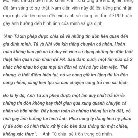
Mọi việc đã đạt đến mức khiến Anh Tú không thể không lên tiếng
để làm sáng tỏ sự thật. Nam diễn viên này đã lên tiếng phủ nhận
mọi nghi vấn liên quan đến việc anh sử dụng tin đồn để PR hoặc
gây ảnh hưởng đến hình ảnh của mình và gia đình.
“Anh Tú xin phép được chia sẻ về những tin đồn liên quan đến
gia đình mình. Tú và Nhi vốn kín tiếng chuyện cá nhân. Hoàn
toàn không bao giờ có tư duy về việc sử dụng những tin đồn thất
thiệt liên quan hôn nhân để PR. Sau đám cưới, một lần nữa cả 2
nhắc nhở nhau bỏ qua mọi tin đồn và chỉ nỗ lực làm việc. Thế
nhưng, ở thời điểm hiện tại, có vẻ càng giữ im lặng thì tin đồn
càng nhiều, càng liên tục và câu chuyện càng trở nên sai lệch.
Đó là lý do, Anh Tú xin phép được một lần duy nhất trả lời về
những tin đồn không hay thời gian qua xung quanh chuyện cá
nhân và hôn nhân. Đây hoàn toàn là những thông tin bịa đặt, cố
tình gây ảnh hưởng tới hình ảnh. Phía công ty đang liên hệ pháp
lý để sớm có hình thức xử lý các bên đưa thông tin một chiều,
không xác thực”.
– Anh Tú chia sẻ trên trang cá nhân.