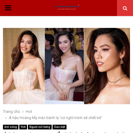
THỰC
ĐƠN
CHÍNH
Trang chủ
Hot
Á hậu Hoàng My mắc bệnh lạ ‘cứ nghĩ mình sẽ chết trẻ’
Đời sống
Hot
Người nổi tiếng
Sao việt