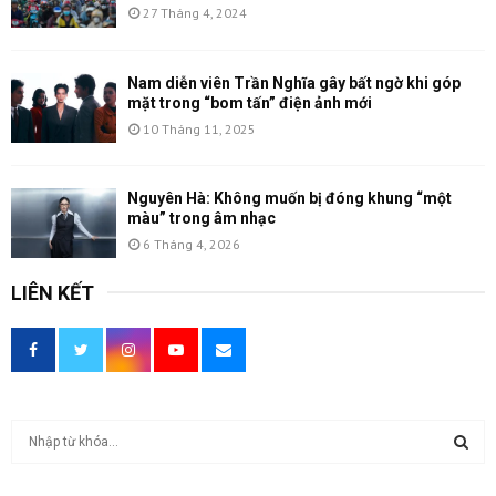
27 Tháng 4, 2024
Nam diễn viên Trần Nghĩa gây bất ngờ khi góp
mặt trong “bom tấn” điện ảnh mới
10 Tháng 11, 2025
Nguyên Hà: Không muốn bị đóng khung “một
màu” trong âm nhạc
6 Tháng 4, 2026
LIÊN KẾT
T
ì
m
T