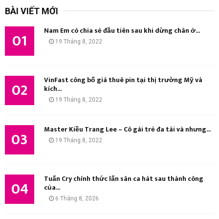
k
BÀI VIẾT MỚI
i
Ì
ế
Nam Em có chia sẻ đầu tiên sau khi dừng chân ở...
m
01
M
19 Tháng 8, 2022
:
K
I
VinFast công bố giá thuê pin tại thị trường Mỹ và
02
kích...
Ế
19 Tháng 8, 2022
M
Master Kiều Trang Lee – Cô gái trẻ đa tài và nhưng...
03
19 Tháng 8, 2022
Tuấn Cry chính thức lấn sân ca hát sau thành công
04
của...
6 Tháng 8, 2026