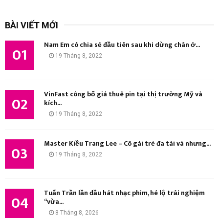
m
T
k
BÀI VIẾT MỚI
i
Ì
ế
Nam Em có chia sẻ đầu tiên sau khi dừng chân ở...
m
01
M
19 Tháng 8, 2022
:
K
I
VinFast công bố giá thuê pin tại thị trường Mỹ và
02
kích...
Ế
19 Tháng 8, 2022
M
Master Kiều Trang Lee – Cô gái trẻ đa tài và nhưng...
03
19 Tháng 8, 2022
Tuấn Trần lần đầu hát nhạc phim, hé lộ trải nghiệm
04
“vừa...
8 Tháng 8, 2026