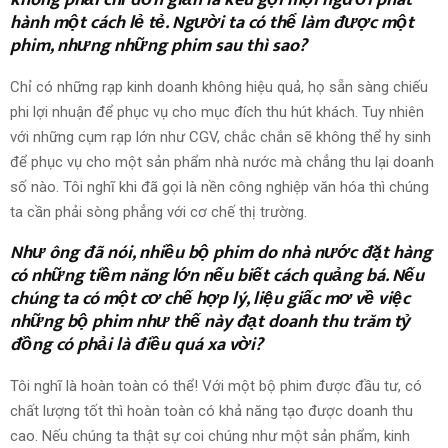
không phải chỉ đơn giản là kêu gọi mọi người phát
hành một cách lẻ tẻ. Người ta có thể làm được một
phim, nhưng những phim sau thì sao?
Chỉ có những rạp kinh doanh không hiệu quả, họ sẵn sàng chiếu
phi lợi nhuận để phục vụ cho mục đích thu hút khách. Tuy nhiên
với những cụm rạp lớn như CGV, chắc chắn sẽ không thể hy sinh
để phục vụ cho một sản phẩm nhà nước mà chẳng thu lại doanh
số nào. Tôi nghĩ khi đã gọi là nền công nghiệp văn hóa thì chúng
ta cần phải sòng phẳng với cơ chế thị trường.
Như ông đã nói, nhiều bộ phim do nhà nước đặt hàng
có những tiềm năng lớn nếu biết cách quảng bá. Nếu
chúng ta có một cơ chế hợp lý, liệu giấc mơ về việc
những bộ phim như thế này đạt doanh thu trăm tỷ
đồng có phải là điều quá xa vời?
Tôi nghĩ là hoàn toàn có thể! Với một bộ phim được đầu tư, có
chất lượng tốt thì hoàn toàn có khả năng tạo được doanh thu
cao. Nếu chúng ta thật sự coi chúng như một sản phẩm, kinh