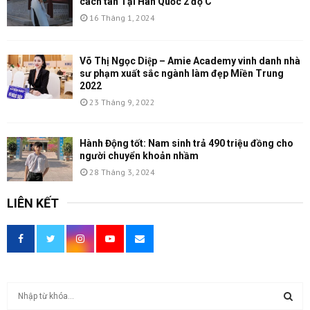
cách tân Tại Hàn Quốc 2 độ C
16 Tháng 1, 2024
Võ Thị Ngọc Diệp – Amie Academy vinh danh nhà
sư phạm xuất sắc ngành làm đẹp Miền Trung
2022
23 Tháng 9, 2022
Hành Động tốt: Nam sinh trả 490 triệu đồng cho
người chuyển khoản nhầm
28 Tháng 3, 2024
LIÊN KẾT
T
ì