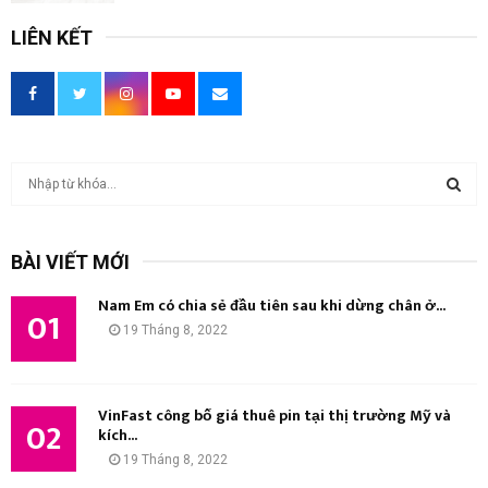
LIÊN KẾT
T
ì
m
T
k
BÀI VIẾT MỚI
i
Ì
ế
Nam Em có chia sẻ đầu tiên sau khi dừng chân ở...
m
01
M
19 Tháng 8, 2022
:
K
I
VinFast công bố giá thuê pin tại thị trường Mỹ và
02
kích...
Ế
19 Tháng 8, 2022