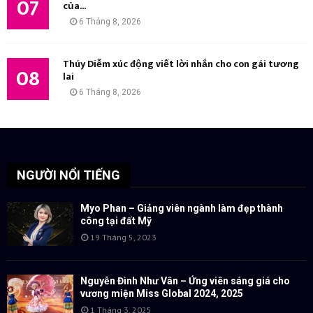
07
của...
6 Tháng 8, 2026
Thúy Diễm xúc động viết lời nhắn cho con gái tương
08
lai
6 Tháng 8, 2026
NGƯỜI NỔI TIẾNG
Myo Phan – Giảng viên ngành làm đẹp thành
công tại đất Mỹ
19 Tháng 5, 2023
Nguyễn Đình Như Vân – Ứng viên sáng giá cho
vương miện Miss Global 2024, 2025
1 Tháng 3, 2025