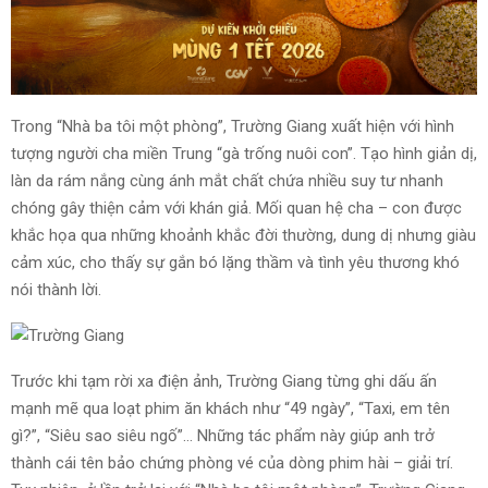
Trong “Nhà ba tôi một phòng”, Trường Giang xuất hiện với hình
tượng người cha miền Trung “gà trống nuôi con”. Tạo hình giản dị,
làn da rám nắng cùng ánh mắt chất chứa nhiều suy tư nhanh
chóng gây thiện cảm với khán giả. Mối quan hệ cha – con được
khắc họa qua những khoảnh khắc đời thường, dung dị nhưng giàu
cảm xúc, cho thấy sự gắn bó lặng thầm và tình yêu thương khó
nói thành lời.
Trước khi tạm rời xa điện ảnh, Trường Giang từng ghi dấu ấn
mạnh mẽ qua loạt phim ăn khách như “49 ngày”, “Taxi, em tên
gì?”, “Siêu sao siêu ngố”… Những tác phẩm này giúp anh trở
thành cái tên bảo chứng phòng vé của dòng phim hài – giải trí.