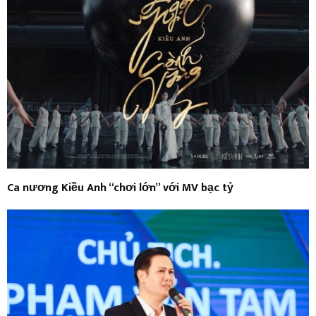
Ca nương Kiều Anh “chơi lớn” với MV bạc tỷ