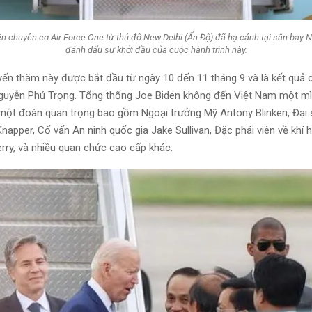
n chuyên cơ Air Force One từ thủ đô New Delhi (Ấn Độ) đã hạ cánh tại sân bay Nộ
đánh dấu sự khởi đầu của cuộc hành trình này.
uyến thăm này được bắt đầu từ ngày 10 đến 11 tháng 9 và là kết quả c
Nguyễn Phú Trọng. Tổng thống Joe Biden không đến Việt Nam một m
một đoàn quan trọng bao gồm Ngoại trưởng Mỹ Antony Blinken, Đại s
napper, Cố vấn An ninh quốc gia Jake Sullivan, Đặc phái viên về khí
rry, và nhiều quan chức cao cấp khác.