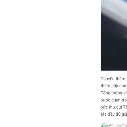
Chuyến thăm c
thăm cấp nhà 
Tổng thống và
bước quan trọ
bức thư gửi T
tác đầy đủ gi