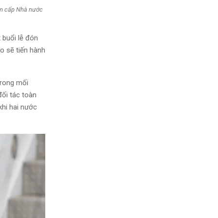
ăm cấp Nhà nước
 buổi lễ đón
ạo sẽ tiến hành
trong mối
đối tác toàn
khi hai nước