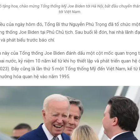
ô tặng hoa, chào mừng Tổng thống Mỹ Joe Biden tới Hà Nội, bắt đầu chuyến th
tới Việt Nam.
iều của ngày hôm đó, Tổng Bí thư Nguyễn Phú Trọng đã tổ chức một
g thống Joe Biden tại Phủ Chủ tịch. Sau buổi lễ đón, hai nhà lãnh đ
và phát biểu trước báo chí.
 này của Tổng thống Joe Biden đánh dấu một cột mốc quan trọng 
ai nước, kỷ niệm 10 năm kể từ khi họ thiết lập và phát triển quan hệ 
2023). Đây cũng là lần thứ 5 một Tổng thống Mỹ đến Việt Nam, kể từ 
thường hóa quan hệ vào năm 1995.