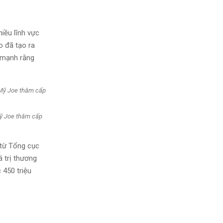
iều lĩnh vực
o đã tạo ra
 mạnh rằng
Mỹ Joe thăm cấp
 từ Tổng cục
á trị thương
 450 triệu