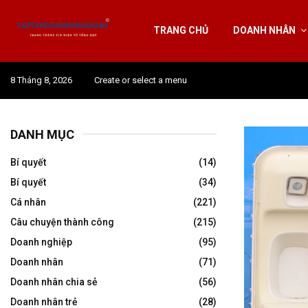
TRANG CHỦ
DOANH NHÂN
8 Tháng 8, 2026
Create or select a menu
DANH MỤC
Bí quyết
(14)
Bí quyết
(34)
Cá nhân
(221)
Câu chuyện thành công
(215)
Doanh nghiệp
(95)
Doanh nhân
(71)
Doanh nhân chia sẻ
(56)
Doanh nhân trẻ
(28)