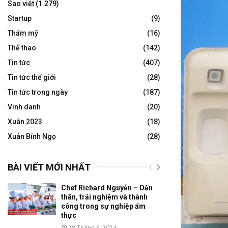
Sao việt
(1.279)
Startup
(9)
Thẩm mỹ
(16)
Thể thao
(142)
Tin tức
(407)
Tin tức thế giới
(28)
Tin tức trong ngày
(187)
Vinh danh
(20)
Xuân 2023
(18)
Xuân Bính Ngọ
(28)
BÀI VIẾT MỚI NHẤT
Chef Richard Nguyễn – Dấn
thân, trải nghiệm và thành
công trong sự nghiệp ẩm
thực
28 Tháng 6, 2024