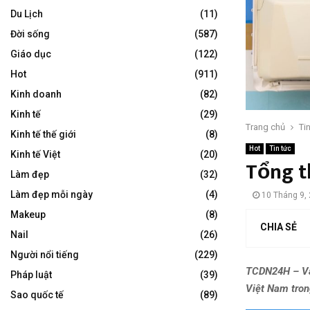
Du Lịch
(11)
Đời sống
(587)
Giáo dục
(122)
Hot
(911)
Kinh doanh
(82)
Kinh tế
(29)
Trang chủ
Ti
Kinh tế thế giới
(8)
Hot
Tin tức
Kinh tế Việt
(20)
Tổng t
Làm đẹp
(32)
Làm đẹp mỗi ngày
(4)
10 Tháng 9,
Makeup
(8)
CHIA SẺ
Nail
(26)
Người nổi tiếng
(229)
TCDN24H – Vào
Pháp luật
(39)
Việt Nam tron
Sao quốc tế
(89)