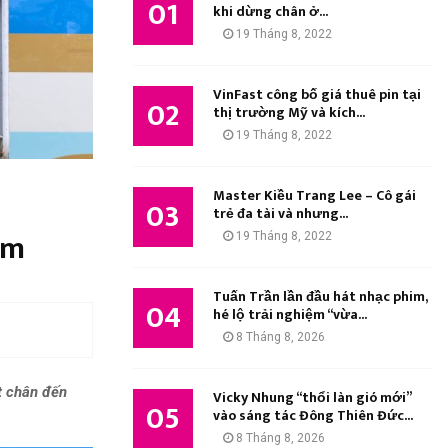
01
M
khi dừng chân ở...
:
19 Tháng 8, 2022
K
I
VinFast công bố giá thuê pin tại
02
thị trường Mỹ và kích...
Ế
19 Tháng 8, 2022
M
Master Kiều Trang Lee – Cô gái
03
trẻ đa tài và nhưng...
am
19 Tháng 8, 2022
Tuấn Trần lần đầu hát nhạc phim,
04
hé lộ trải nghiệm “vừa...
8 Tháng 8, 2026
t chân đến
Vicky Nhung “thổi làn gió mới”
05
vào sáng tác Đông Thiên Đức...
8 Tháng 8, 2026