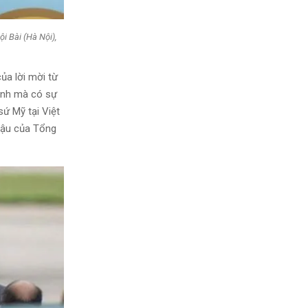
i Bài (Hà Nội),
ủa lời mời từ
ình mà có sự
ứ Mỹ tại Việt
 hậu của Tổng