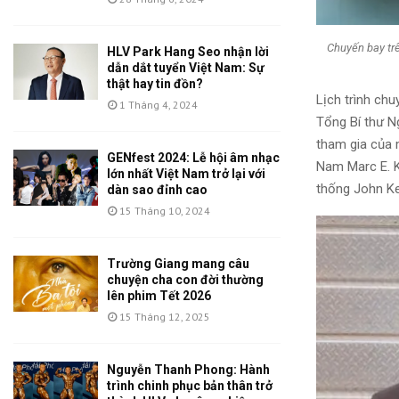
Chuyến bay trê
HLV Park Hang Seo nhận lời
dẫn dắt tuyển Việt Nam: Sự
thật hay tin đồn?
Lịch trình ch
1 Tháng 4, 2024
Tổng Bí thư 
tham gia của 
GENfest 2024: Lễ hội âm nhạc
Nam Marc E. K
lớn nhất Việt Nam trở lại với
thống John Ke
dàn sao đỉnh cao
15 Tháng 10, 2024
Trường Giang mang câu
chuyện cha con đời thường
lên phim Tết 2026
15 Tháng 12, 2025
Nguyễn Thanh Phong: Hành
trình chinh phục bản thân trở