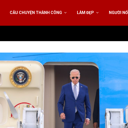
CÂU CHUYỆN THÀNH CÔNG
LÀM ĐẸP
NGƯỜI NỔ