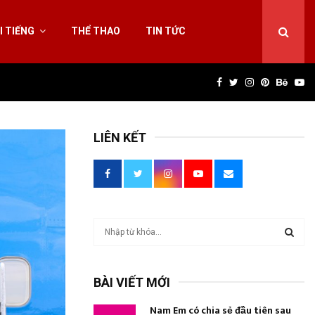
I TIẾNG
THỂ THAO
TIN TỨC
Facebook
Twitter
Instagram
Pinterest
Behan
Yo
LIÊN KẾT
T
ì
m
T
k
BÀI VIẾT MỚI
i
Ì
ế
Nam Em có chia sẻ đầu tiên sau
m