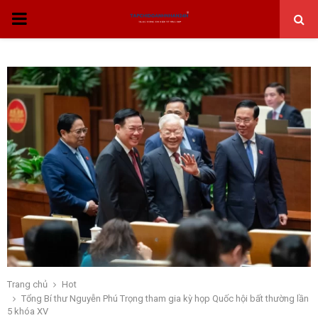
THỰC
ĐƠN
CHÍNH
Trang chủ
Hot
Tổng Bí thư Nguyễn Phú Trọng tham gia kỳ họp Quốc hội bất thường lần
5 khóa XV