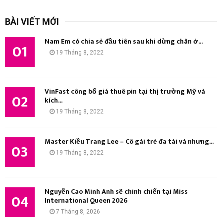
m
T
k
BÀI VIẾT MỚI
i
Ì
ế
Nam Em có chia sẻ đầu tiên sau khi dừng chân ở...
m
01
M
19 Tháng 8, 2022
:
K
I
VinFast công bố giá thuê pin tại thị trường Mỹ và
02
kích...
Ế
19 Tháng 8, 2022
M
Master Kiều Trang Lee – Cô gái trẻ đa tài và nhưng...
03
19 Tháng 8, 2022
Nguyễn Cao Minh Anh sẽ chinh chiến tại Miss
04
International Queen 2026
7 Tháng 8, 2026