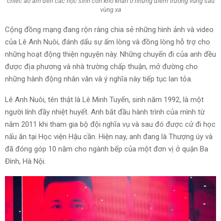
chiếc áo ấm đến các học sinh còn khó khăn ở những điểm trường vùng sâu
vùng xa
Cộng đồng mạng đang rộn ràng chia sẻ những hình ảnh và video
của Lê Anh Nuôi, đánh dấu sự ấm lòng và đồng lòng hỗ trợ cho
những hoạt động thiện nguyện này. Những chuyến đi của anh đều
được địa phương và nhà trường chấp thuận, mở đường cho
những hành động nhân văn và ý nghĩa này tiếp tục lan tỏa.
Lê Anh Nuôi, tên thật là Lê Minh Tuyển, sinh năm 1992, là một
người lính đầy nhiệt huyết. Anh bắt đầu hành trình của mình từ
năm 2011 khi tham gia bộ đội nghĩa vụ và sau đó được cử đi học
nấu ăn tại Học viện Hậu cần. Hiện nay, anh đang là Thượng úy và
đã đóng góp 10 năm cho ngành bếp của một đơn vị ở quận Ba
Đình, Hà Nội.