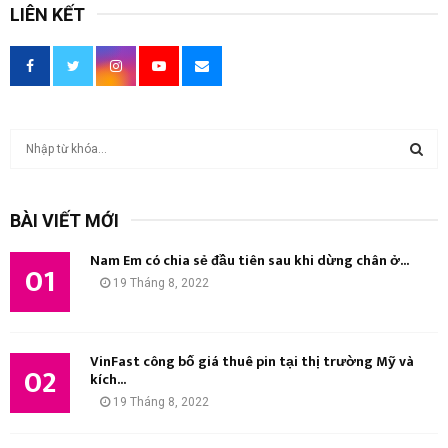
LIÊN KẾT
T
ì
m
T
k
BÀI VIẾT MỚI
i
Ì
ế
Nam Em có chia sẻ đầu tiên sau khi dừng chân ở...
m
01
M
19 Tháng 8, 2022
:
K
I
VinFast công bố giá thuê pin tại thị trường Mỹ và
02
kích...
Ế
19 Tháng 8, 2022
M