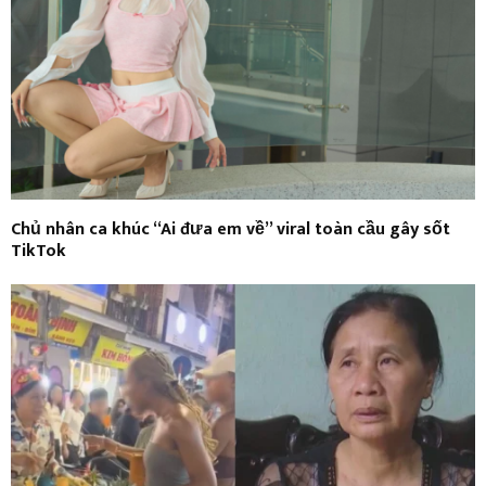
Chủ nhân ca khúc “Ai đưa em về” viral toàn cầu gây sốt
TikTok