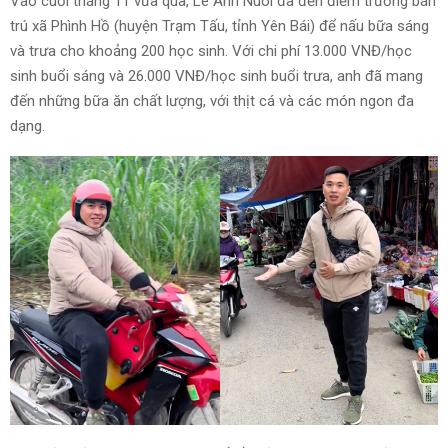
Vào cuối tháng 11 vừa qua, Lê Anh Nuôi đã đến điểm trường bán
trú xã Phình Hồ (huyện Trạm Tấu, tỉnh Yên Bái) để nấu bữa sáng
và trưa cho khoảng 200 học sinh. Với chi phí 13.000 VNĐ/học
sinh buổi sáng và 26.000 VNĐ/học sinh buổi trưa, anh đã mang
đến những bữa ăn chất lượng, với thịt cá và các món ngon đa
dạng.