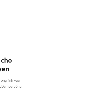
p cho
uyen
trong lĩnh vực
 được học bổng