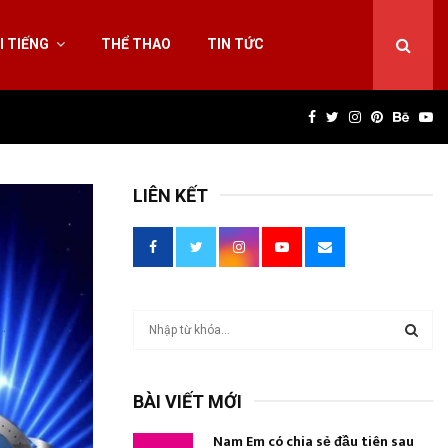
I TIẾNG
THỂ THAO
TIN TỨC
Facebook
Twitter
Instagram
Pinterest
Behan
Yo
LIÊN KẾT
T
ì
m
T
k
BÀI VIẾT MỚI
i
Ì
ế
Nam Em có chia sẻ đầu tiên sau
m