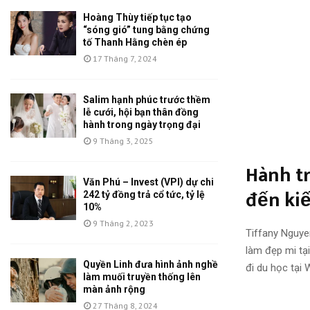
Hoàng Thùy tiếp tục tạo
“sóng gió” tung bằng chứng
tố Thanh Hằng chèn ép
17 Tháng 7, 2024
Salim hạnh phúc trước thềm
lễ cưới, hội bạn thân đồng
hành trong ngày trọng đại
9 Tháng 3, 2025
Hành tr
Văn Phú – Invest (VPI) dự chi
đến ki
242 tỷ đồng trả cổ tức, tỷ lệ
10%
9 Tháng 2, 2023
Tiffany Nguyen 
làm đẹp mi tại 
Quyền Linh đưa hình ảnh nghề
đi du học tại
làm muối truyền thống lên
màn ảnh rộng
27 Tháng 8, 2024