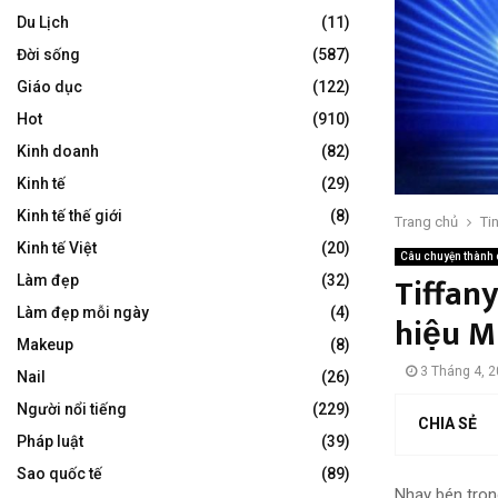
Du Lịch
(11)
Đời sống
(587)
Giáo dục
(122)
Hot
(910)
Kinh doanh
(82)
Kinh tế
(29)
Kinh tế thế giới
(8)
Trang chủ
Ti
Kinh tế Việt
(20)
Câu chuyện thành
Tiffan
Làm đẹp
(32)
Làm đẹp mỗi ngày
(4)
hiệu 
Makeup
(8)
3 Tháng 4, 
Nail
(26)
Người nổi tiếng
(229)
CHIA SẺ
Pháp luật
(39)
Sao quốc tế
(89)
Nhạy bén tro