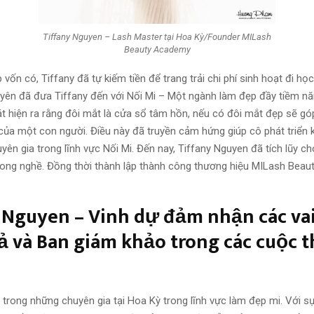
Tiffany Nguyen – Lash Master tại Hoa Kỳ/Founder MILash
Beauty Academy
 vốn có, Tiffany đã tự kiếm tiền để trang trải chi phí sinh hoạt đi học
yên đã đưa Tiffany đến với Nối Mi – Một ngành làm đẹp đầy tiềm nă
át hiện ra rằng đôi mắt là cửa sổ tâm hồn, nếu có đôi mắt đẹp sẽ gó
của một con người. Điều này đã truyền cảm hứng giúp cô phát triển 
ên gia trong lĩnh vực Nối Mi. Đến nay, Tiffany Nguyen đã tích lũy c
rong nghề. Đồng thời thành lập thành công thương hiệu MILash Be
 Nguyen – Vinh dự đảm nhận các vai 
ả và Ban giám khảo trong các cuộc t
 trong những chuyên gia tại Hoa Kỳ trong lĩnh vực làm đẹp mi. Với s