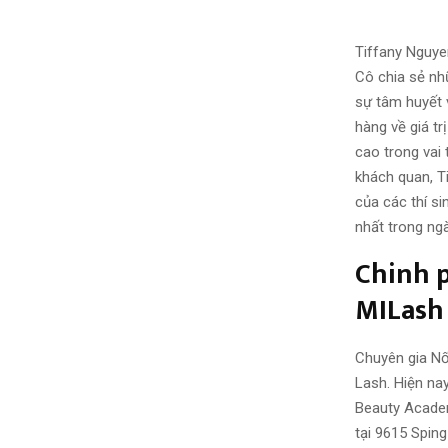
Tiffany Nguyen
Cô chia sẻ nhữ
sự tâm huyết 
hàng về giá tr
cao trong vai 
khách quan, T
của các thí s
nhất trong ng
Chinh 
MILash
Chuyên gia Nố
Lash. Hiện na
Beauty Academ
tại 9615 Spin