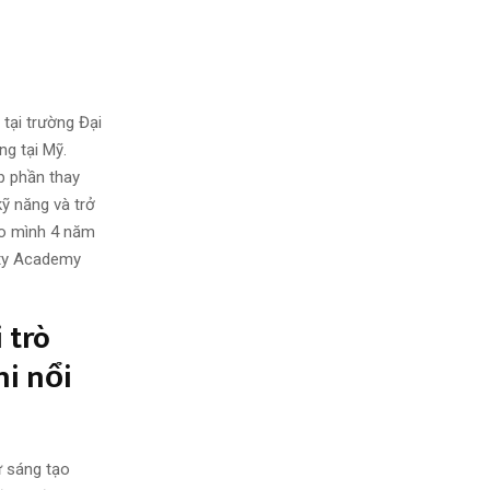
 tại trường Đại
ng tại Mỹ.
p phần thay
kỹ năng và trở
ho mình 4 năm
auty Academy
trò
hi nổi
ự sáng tạo