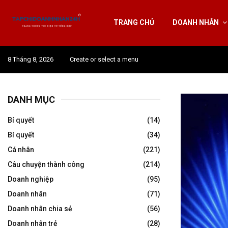
TRANG CHỦ
DOANH NHÂN
8 Tháng 8, 2026
Create or select a menu
DANH MỤC
Bí quyết
(14)
Bí quyết
(34)
Cá nhân
(221)
Câu chuyện thành công
(214)
Doanh nghiệp
(95)
Doanh nhân
(71)
Doanh nhân chia sẻ
(56)
Doanh nhân trẻ
(28)