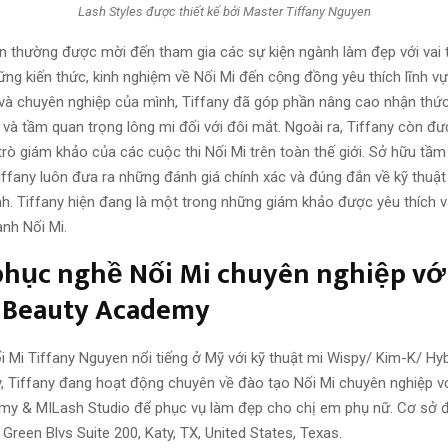
Lash Styles được thiết kế bởi Master Tiffany Nguyen
 thường được mời đến tham gia các sự kiện ngành làm đẹp với vai trò l
ng kiến thức, kinh nghiệm về Nối Mi đến cộng đồng yêu thích lĩnh vư
và chuyên nghiệp của mình, Tiffany đã góp phần nâng cao nhận thứ
ị và tầm quan trọng lông mi đối với đôi mắt. Ngoài ra, Tiffany còn đ
trò giám khảo của các cuộc thi Nối Mi trên toàn thế giới. Sở hữu tầm
iffany luôn đưa ra những đánh giá chính xác và đúng đắn về kỹ thuật
inh. Tiffany hiện đang là một trong những giám khảo được yêu thích v
ành Nối Mi.
phục nghề Nối Mi chuyên nghiệp vớ
 Beauty Academy
i Mi Tiffany Nguyen nổi tiếng ở Mỹ với kỹ thuật mi Wispy/ Kim-K/ Hy
y, Tiffany đang hoạt động chuyên về đào tạo Nối Mi chuyên nghiệp v
y & MILash Studio để phục vụ làm đẹp cho chị em phụ nữ. Cơ sở đươ
g Green Blvs Suite 200, Katy, TX, United States, Texas.