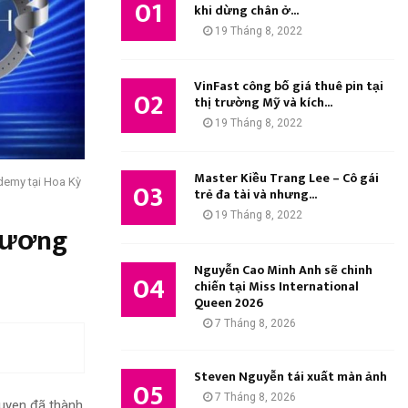
01
M
khi dừng chân ở...
:
19 Tháng 8, 2022
K
I
VinFast công bố giá thuê pin tại
02
thị trường Mỹ và kích...
Ế
19 Tháng 8, 2022
M
Master Kiều Trang Lee – Cô gái
03
emy tại Hoa Kỳ
trẻ đa tài và nhưng...
19 Tháng 8, 2022
thương
Nguyễn Cao Minh Anh sẽ chinh
04
chiến tại Miss International
Queen 2026
7 Tháng 8, 2026
Steven Nguyễn tái xuất màn ảnh
05
7 Tháng 8, 2026
Nguyen đã thành