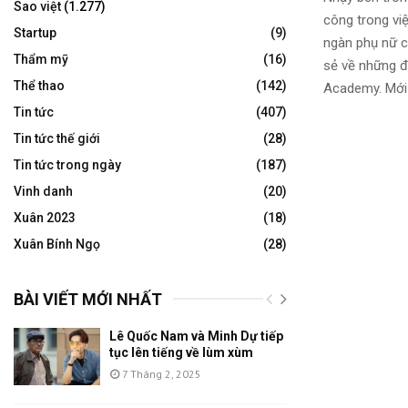
Sao việt
(1.277)
công trong vi
Startup
(9)
ngàn phụ nữ cảm
Thẩm mỹ
(16)
sẻ về những 
Thể thao
(142)
Academy. Mới 
Tin tức
(407)
Tin tức thế giới
(28)
Tin tức trong ngày
(187)
Vinh danh
(20)
Xuân 2023
(18)
Xuân Bính Ngọ
(28)
BÀI VIẾT MỚI NHẤT
Lê Quốc Nam và Minh Dự tiếp
tục lên tiếng về lùm xùm
7 Tháng 2, 2025