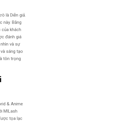
à Diễn giả.
̣c này. Bằng
c của khách
ược đánh giá
 nhìn và sự
 và sáng tạo
à tôn trọng
i
brid & Anime
ới MILash
̣c tọa lạc