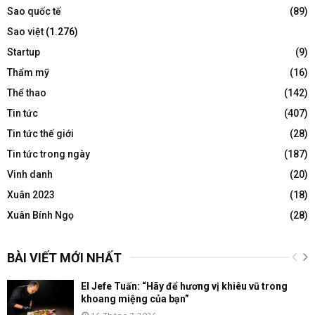
Sao quốc tế
(89)
Sao việt
(1.276)
Startup
(9)
Thẩm mỹ
(16)
Thể thao
(142)
Tin tức
(407)
Tin tức thế giới
(28)
Tin tức trong ngày
(187)
Vinh danh
(20)
Xuân 2023
(18)
Xuân Bính Ngọ
(28)
BÀI VIẾT MỚI NHẤT
El Jefe Tuấn: “Hãy để hương vị khiêu vũ trong
khoang miệng của bạn”