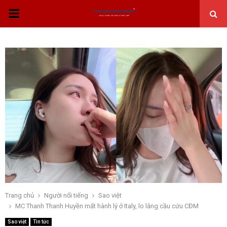
THỰC
ĐƠN
CHÍNH
Trang chủ
Người nổi tiếng
Sao việt
MC Thanh Thanh Huyền mất hành lý ở Italy, lo lắng cầu cứu CĐM
Sao việt
Tin tức