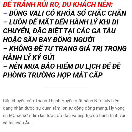
ĐỂ TRÁNH RỦI RO, DU KHÁCH NÊN:
–
DÙNG VALI CÓ KHÓA SỐ CHẮC CHẮN
– LUÔN ĐỂ MẮT ĐẾN HÀNH LÝ KHI DI
CHUYỂN, ĐẶC BIỆT TẠI CÁC GA TÀU
HOẶC SÂN BAY ĐÔNG NGƯỜI
– KHÔNG ĐỂ TƯ TRANG GIÁ TRỊ TRONG
HÀNH LÝ KÝ GỬI
– NÊN MUA BẢO HIỂM DU LỊCH ĐỂ ĐỀ
PHÒNG TRƯỜNG HỢP MẤT CẮP
Câu chuyện của Thanh Thanh Huyền mất hành lý ở Italy hiện
đang nhận được sự quan tâm lớn từ cộng đồng mạng. Hy vọng
nữ MC sẽ sớm tìm lại được đồ đạc và tiếp tục có hành trình vui
vẻ tại châu Âu.