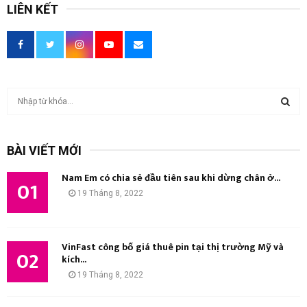
LIÊN KẾT
T
ì
m
T
k
BÀI VIẾT MỚI
i
Ì
ế
Nam Em có chia sẻ đầu tiên sau khi dừng chân ở...
m
01
M
19 Tháng 8, 2022
:
K
I
VinFast công bố giá thuê pin tại thị trường Mỹ và
02
kích...
Ế
19 Tháng 8, 2022
M