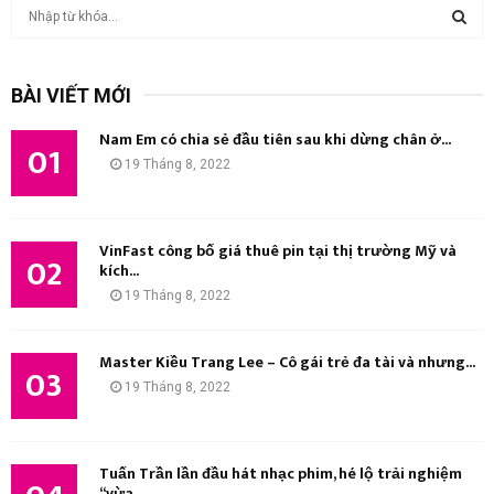
T
ì
m
T
k
BÀI VIẾT MỚI
i
Ì
ế
Nam Em có chia sẻ đầu tiên sau khi dừng chân ở...
m
01
M
19 Tháng 8, 2022
:
K
I
VinFast công bố giá thuê pin tại thị trường Mỹ và
02
kích...
Ế
19 Tháng 8, 2022
M
Master Kiều Trang Lee – Cô gái trẻ đa tài và nhưng...
03
19 Tháng 8, 2022
Tuấn Trần lần đầu hát nhạc phim, hé lộ trải nghiệm
“vừa...