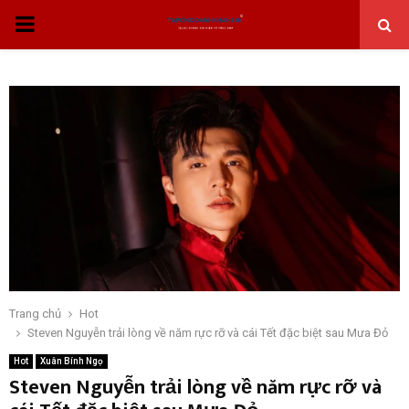
THỰC
ĐƠN
CHÍNH
Trang chủ
Hot
Steven Nguyễn trải lòng về năm rực rỡ và cái Tết đặc biệt sau Mưa Đỏ
Hot
Xuân Bính Ngọ
Steven Nguyễn trải lòng về năm rực rỡ và