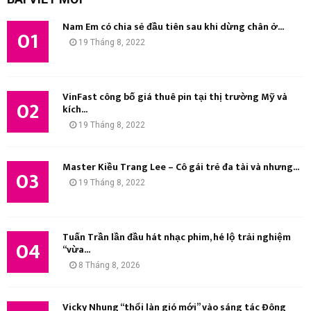
i
Ì
ế
Nam Em có chia sẻ đầu tiên sau khi dừng chân ở...
m
01
M
19 Tháng 8, 2022
:
K
I
VinFast công bố giá thuê pin tại thị trường Mỹ và
02
kích...
Ế
19 Tháng 8, 2022
M
Master Kiều Trang Lee – Cô gái trẻ đa tài và nhưng...
03
19 Tháng 8, 2022
Tuấn Trần lần đầu hát nhạc phim, hé lộ trải nghiệm
04
“vừa...
8 Tháng 8, 2026
Vicky Nhung “thổi làn gió mới” vào sáng tác Đông