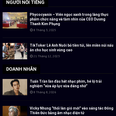
NGƯỜI NỔI TIẾNG
Phycocyanin – Viên ngọc xanh trong làng thực
phẩm chức năng và tầm nhìn của CEO Dương
Thanh Kim Phụng
8 Tháng 3, 2025
TikToker Lê Anh Nuôi bỏ tiền túi, lên miền núi nấu
ăn cho học sinh vùng cao
21 Tháng 12, 2023
DOANH NHÂN
Tuấn Trần lần đầu hát nhạc phim, hé lộ trải
nghiệm “vừa áp lực vừa đáng nhớ”
8 Tháng 8, 2026
Vicky Nhung “thổi làn gió mới” vào sáng tác Đông
Thiên Đức bằng âm nhạc điện tử