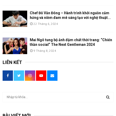
Chef Đỗ Văn Đông – Hành trình khởi nguồn cảm
hứng và niềm đam mê sáng tạo với nghệ thuật...
22 Tháng 6, 2024
Mai Ngô tung bộ ảnh đậm chất thời trang: “Chiến
thần social” The Next Gentleman 2024
9 Tháng 8, 2024
LIÊN KẾT
T
ì
m
T
k
BÀI VIẾT MỚI