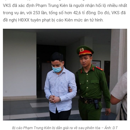
VKS đã xác định Phạm Trung Kiên là người nhận hối lộ nhiều nhất
trong vụ án, với 253 lần, tổng số hơn 42,6 tỉ đồng. Do đó, VKS đã
đề nghị HĐXX tuyên phạt bị cáo Kiên mức án tử hình.
Bị cáo Phạm Trung Kiên bị dẫn giải ra về sau phiên tòa – Ảnh: D.T