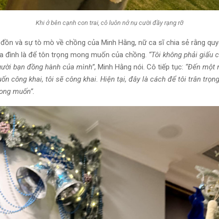
Khi ở bên cạnh con trai, cô luôn nở nụ cười đầy rạng rỡ
 đồn và sự tò mò về chồng của Minh Hằng, nữ ca sĩ chia sẻ rằng quy
gia đình là để tôn trọng mong muốn của chồng.
“Tôi không phải giấu 
người bạn đồng hành của mình”
, Minh Hằng nói. Cô tiếp tục:
“Đến một 
n công khai, tôi sẽ công khai. Hiện tại, đây là cách để tôi trân trọ
ong muốn”.