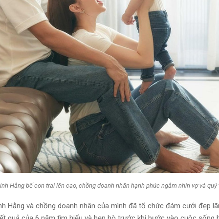
inh Hằng bế con trai lên cao, chồng doanh nhân hạnh phúc ngắm nhìn vợ và quý 
nh Hằng và chồng doanh nhân của mình đã tổ chức đám cưới đẹp lã
kết quả của 6 năm tìm hiểu và hẹn hò trước khi bước vào cuộc sống 