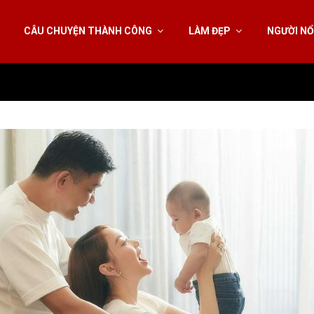
CÂU CHUYỆN THÀNH CÔNG
LÀM ĐẸP
NGƯỜI NỔ