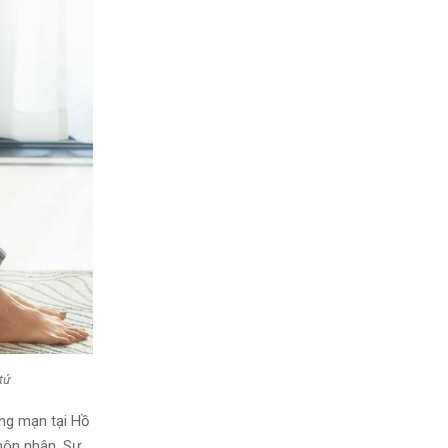
tử
ng mạn tại Hồ
hôn nhân. Sự