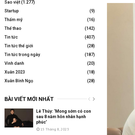
Sao việt
(1.277)
Startup
(9)
Thẩm mỹ
(16)
Thể thao
(142)
Tin tức
(407)
Tin tức thế giới
(28)
Tin tức trong ngày
(187)
Vinh danh
(20)
Xuân 2023
(18)
Xuân Bính Ngọ
(28)
BÀI VIẾT MỚI NHẤT
Lê Thúy: ‘Mong sớm có con
sau 8 năm hôn nhân hạnh
phúc’
15 Tháng 8, 2023