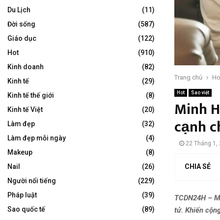
Du Lịch
(11)
Đời sống
(587)
Giáo dục
(122)
Hot
(910)
Kinh doanh
(82)
Trang chủ
Ho
Kinh tế
(29)
Hot
Sao việt
Kinh tế thế giới
(8)
Minh H
Kinh tế Việt
(20)
cạnh c
Làm đẹp
(32)
Làm đẹp mỗi ngày
(4)
22 Tháng 1,
Makeup
(8)
CHIA SẺ
Nail
(26)
Người nổi tiếng
(229)
Pháp luật
(39)
TCDN24H – Min
Sao quốc tế
(89)
tử. Khiến cộn