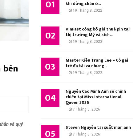
01
M
khi dừng chân ở...
:
19 Tháng 8, 2022
K
I
VinFast công bố giá thuê pin tại
02
thị trường Mỹ và kích...
Ế
19 Tháng 8, 2022
M
Master Kiều Trang Lee – Cô gái
03
h bên
trẻ đa tài và nhưng...
19 Tháng 8, 2022
Nguyễn Cao Minh Anh sẽ chinh
04
chiến tại Miss International
Queen 2026
7 Tháng 8, 2026
nhân và quý
Steven Nguyễn tái xuất màn ảnh
05
7 Tháng 8, 2026