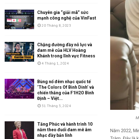
Chuyên gia “giải mã” sức
mạnh công nghệ của VinFast
20 Tháng 8, 2023
Chặng đường đầy nỗ lực và
đam mê của HLV Hoàng
Khánh trong lĩnh vực Fitness
4 Tháng 1, 2024
Bùng nổ đêm nhạc quốc tế
‘The Colors Of Binh Dinh’ và
chiến thắng của F1H2O Bình
Định – Việt...
31 Tháng 3, 2024
M
Tăng Phúc và hành trình 10
năm theo đuổi đam mê âm
Năm 2022, Mi
nhạc đầy bản lĩnh
Tràm. Đây là 