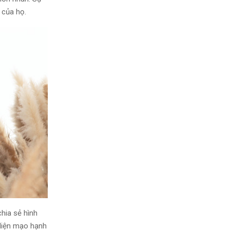
 của họ.
hia sẻ hình
 diện mạo hạnh