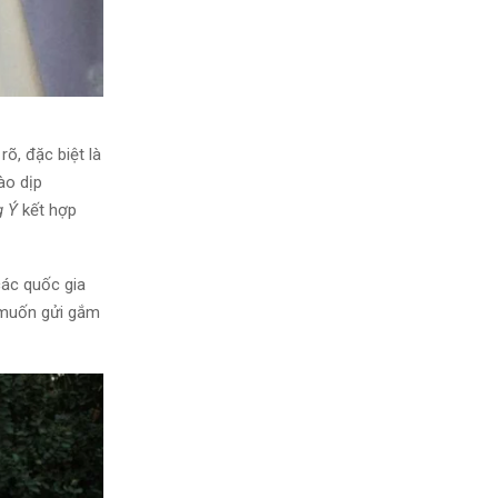
rõ, đặc biệt là
ào dịp
 Ý
kết hợp
các quốc gia
 muốn gửi gắm