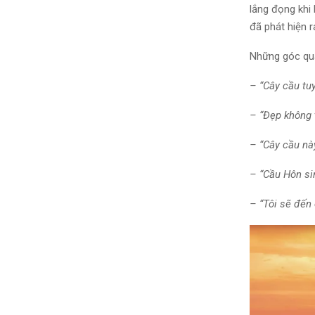
lắng đọng khi 
đã phát hiện 
Những góc qua
– “Cây cầu tu
– “Đẹp không t
– “Cây cầu nà
– “Cầu Hôn si
– “Tôi sẽ đến