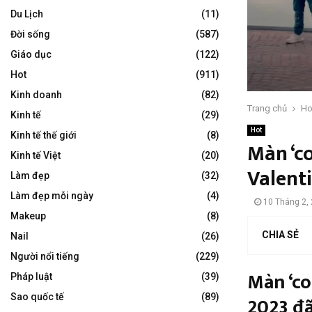
Du Lịch
(11)
Đời sống
(587)
Giáo dục
(122)
Hot
(911)
Kinh doanh
(82)
Trang chủ
Ho
Kinh tế
(29)
Hot
Kinh tế thế giới
(8)
Màn ‘c
Kinh tế Việt
(20)
Valent
Làm đẹp
(32)
Làm đẹp mỗi ngày
(4)
10 Tháng 2,
Makeup
(8)
CHIA SẺ
Nail
(26)
Người nổi tiếng
(229)
Màn ‘co
Pháp luật
(39)
Sao quốc tế
(89)
2023 đ