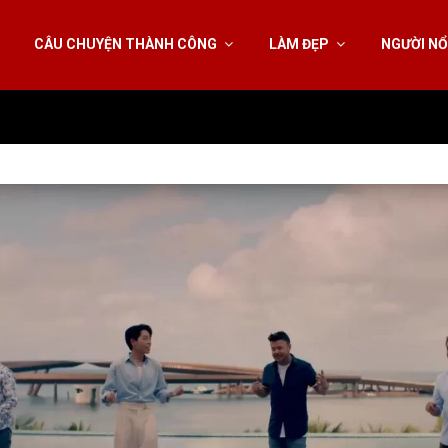
CÂU CHUYỆN THÀNH CÔNG
LÀM ĐẸP
NGƯỜI NỔ