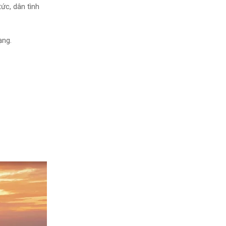
ức, dân tình
ạng.