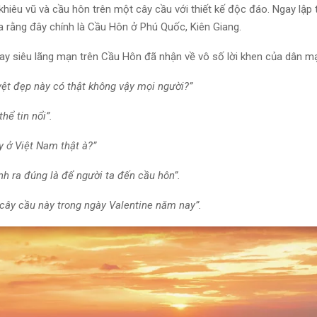
khiêu vũ và cầu hôn trên một cây cầu với thiết kế độc đáo. Ngay lập t
ra rằng đây chính là Cầu Hôn ở Phú Quốc, Kiên Giang.
y siêu lãng mạn trên Cầu Hôn đã nhận về vô số lời khen của dân m
yệt đẹp này có thật không vậy mọi người?”
hể tin nổi”.
y ở Việt Nam thật à?”
nh ra đúng là để người ta đến cầu hôn”.
 cây cầu này trong ngày Valentine năm nay”.