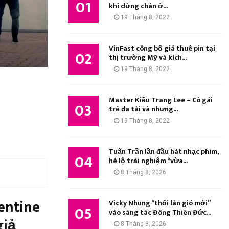
01
M
khi dừng chân ở...
:
19 Tháng 8, 2022
K
I
VinFast công bố giá thuê pin tại
02
thị trường Mỹ và kích...
Ế
19 Tháng 8, 2022
M
Master Kiều Trang Lee – Cô gái
03
trẻ đa tài và nhưng...
19 Tháng 8, 2022
Tuấn Trần lần đầu hát nhạc phim,
04
hé lộ trải nghiệm “vừa...
8 Tháng 8, 2026
entine
Vicky Nhung “thổi làn gió mới”
05
vào sáng tác Đông Thiên Đức...
iả
8 Tháng 8, 2026