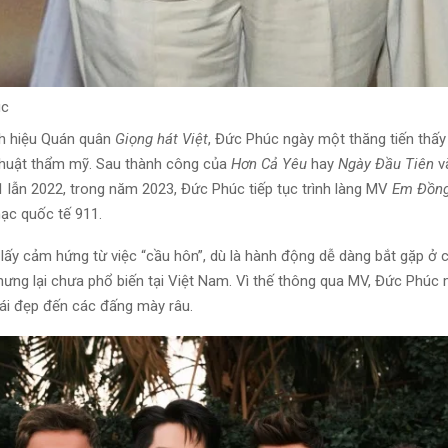
úc
nh hiệu Quán quân
Giọng hát Việt
, Đức Phúc ngày một thăng tiến thấy 
thuật thẩm mỹ. Sau thành công của
Hơn Cả Yêu
hay
Ngày Đầu Tiên
v
1 lẫn 2022, trong năm 2023, Đức Phúc tiếp tục trình làng MV
Em Đồng
ạc quốc tế 911.
lấy cảm hứng từ việc “cầu hôn”, dù là hành động dễ dàng bắt gặp ở 
ưng lại chưa phổ biến tại Việt Nam. Vì thế thông qua MV, Đức Phúc
ái đẹp đến các đấng mày râu.