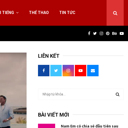
I TIẾNG
THỂ THAO
TIN TỨC
Facebook
Twitter
Instagram
Pinterest
Behan
Yo
LIÊN KẾT
T
ì
m
T
k
BÀI VIẾT MỚI
i
Ì
ế
Nam Em có chia sẻ đầu tiên sau
m