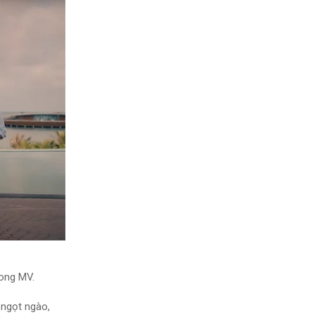
rong MV.
 ngọt ngào,