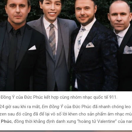
Đồng Ý của Đức Phúc kết hợp cùng nhóm nhạc quốc tế 911.
24 giờ sau khi ra mắt,
Em Đồng Ý
của Đức Phúc đã nhanh chóng leo t
zen sau đó cũng đã để lại vô số lời khen cho sản phẩm âm nhạc mù
 Phúc
, đồng thời khẳng định danh xưng “hoàng tử Valentine” của na