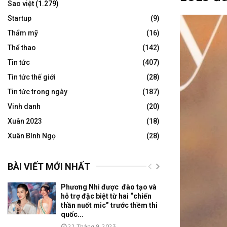
Sao việt
(1.279)
Startup
(9)
Thẩm mỹ
(16)
Thể thao
(142)
Tin tức
(407)
Tin tức thế giới
(28)
Tin tức trong ngày
(187)
Vinh danh
(20)
Xuân 2023
(18)
Xuân Bính Ngọ
(28)
BÀI VIẾT MỚI NHẤT
Phương Nhi được đào tạo và
hỗ trợ đặc biệt từ hai “chiến
thần nuốt mic” trước thềm thi
quốc...
22 Tháng 9, 2023