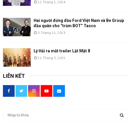
11 Tháng 1, 2024
Hai người đứng đầu Ford Việt Nam và Be Group
đầu quân cho “trùm BOT” Tasco
3 Tháng 11, 2023
Lý Hải ra mắt trailer Lật Mặt 8
21 Tháng 3, 2025
LIÊN KẾT
T
ì
m
T
k