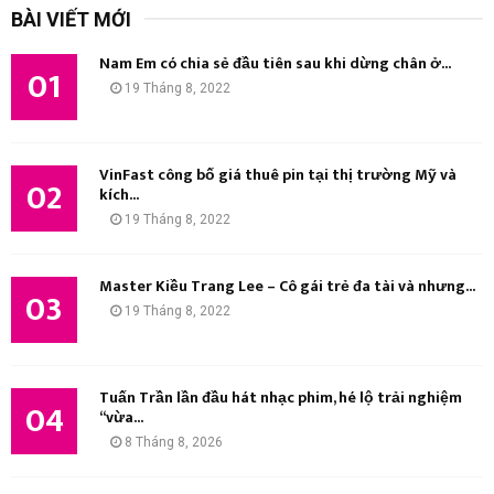
BÀI VIẾT MỚI
i
Ì
ế
Nam Em có chia sẻ đầu tiên sau khi dừng chân ở...
m
01
M
19 Tháng 8, 2022
:
K
I
VinFast công bố giá thuê pin tại thị trường Mỹ và
02
kích...
Ế
19 Tháng 8, 2022
M
Master Kiều Trang Lee – Cô gái trẻ đa tài và nhưng...
03
19 Tháng 8, 2022
Tuấn Trần lần đầu hát nhạc phim, hé lộ trải nghiệm
04
“vừa...
8 Tháng 8, 2026