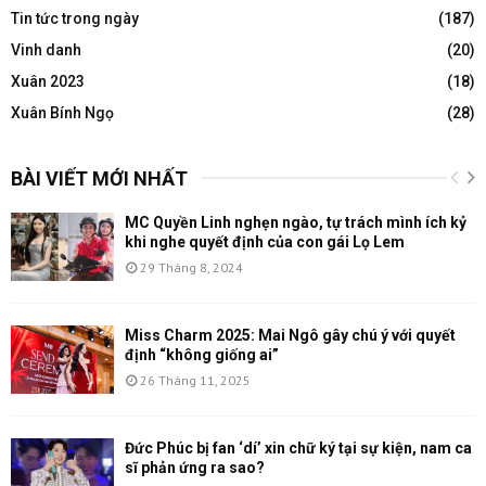
Tin tức trong ngày
(187)
Vinh danh
(20)
Xuân 2023
(18)
Xuân Bính Ngọ
(28)
BÀI VIẾT MỚI NHẤT
MC Quyền Linh nghẹn ngào, tự trách mình ích kỷ
khi nghe quyết định của con gái Lọ Lem
29 Tháng 8, 2024
Miss Charm 2025: Mai Ngô gây chú ý với quyết
định “không giống ai”
26 Tháng 11, 2025
Đức Phúc bị fan ‘dí’ xin chữ ký tại sự kiện, nam ca
sĩ phản ứng ra sao?