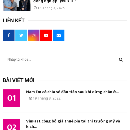
đồng nghiệp “yếu xìu”!
18 Tháng 4, 2025
LIÊN KẾT
T
ì
m
T
k
BÀI VIẾT MỚI
i
Ì
ế
Nam Em có chia sẻ đầu tiên sau khi dừng chân ở...
m
01
M
19 Tháng 8, 2022
:
K
I
VinFast công bố giá thuê pin tại thị trường Mỹ và
02
kích...
Ế