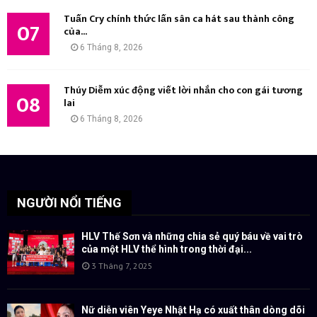
Tuấn Cry chính thức lấn sân ca hát sau thành công
07
của...
6 Tháng 8, 2026
Thúy Diễm xúc động viết lời nhắn cho con gái tương
08
lai
6 Tháng 8, 2026
NGƯỜI NỔI TIẾNG
HLV Thế Sơn và những chia sẻ quý báu về vai trò
của một HLV thể hình trong thời đại...
3 Tháng 7, 2025
Nữ diễn viên Yeye Nhật Hạ có xuất thân dòng dõi