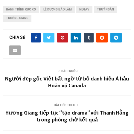
HÀNH TRÌNH RỰC RỠ
LÊ DƯƠNG BẢO LÂM
NEGAV
THUÝ NGÂN
TRƯỜNG GIANG
CHIA SẺ
BÀI TRƯỚC
Người đẹp gốc Việt bất ngờ từ bỏ danh hiệu Á hậu
Hoàn vũ Canada
BÀI TIẾP THEO
Hương Giang tiếp tục “tạo drama” với Thanh Hằng
trong phòng chờ kết quả