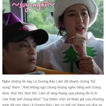
Nghe những lời này, Lê Dương Bảo Lâm đã nhanh chóng “bổ
sung” thêm: “
Anh không ngủ chung nhưng nghe tiếng anh Giang
khóc thút thít, thút thít. Lâm đi lang thang, qua phòng đó hí hí
cửa thấy anh Giang khóc
” Tuy nhiên, một số khán giả của chương
trình đã cho rằng Lê Dương Bảo Lâm có thể chỉ đang nói đùa và