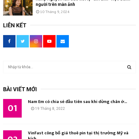
người trên màn ảnh
10 Tháng 9, 2024
LIÊN KẾT
T
ì
m
T
k
BÀI VIẾT MỚI
i
Ì
ế
Nam Em có chia sẻ đầu tiên sau khi dừng chân ở...
m
01
M
19 Tháng 8, 2022
:
K
I
VinFast công bố giá thuê pin tại thị trường Mỹ và
kích...