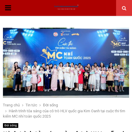
THỰC
ĐƠN
CHÍNH
Trang chủ
Tin tức
Đời sống
Hành trình tỏa sáng của cô trò HLV quốc gia Kim Oanh tại cuộc thi tìm
kiếm MC nhí toàn quốc 2025
Đời sống