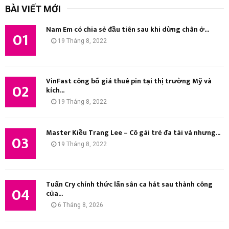
BÀI VIẾT MỚI
i
Ì
ế
Nam Em có chia sẻ đầu tiên sau khi dừng chân ở...
m
01
M
19 Tháng 8, 2022
:
K
I
VinFast công bố giá thuê pin tại thị trường Mỹ và
02
kích...
Ế
19 Tháng 8, 2022
M
Master Kiều Trang Lee – Cô gái trẻ đa tài và nhưng...
03
19 Tháng 8, 2022
Tuấn Cry chính thức lấn sân ca hát sau thành công
04
của...
6 Tháng 8, 2026