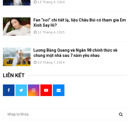
13 Tháng 4, 2026
Fan “soi” chi tiết lạ, liệu Châu Bùi có tham gia Em
Xinh Say Hi?
12 Tháng 4, 2025
Lương Bằng Quang và Ngân 98 chính thức về
chung một nhà sau 7 năm yêu nhau
10 Tháng 7, 2024
LIÊN KẾT
T
ì
m
T
k