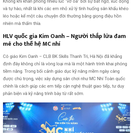
Không khí khán phòng nhiều lúc “vỡ òa” bởi sự bất ngờ, xúc động
và tự hào, nhất là khi các em nhỏ xử lý tình huống sân khấu khéo
léo hoặc kể một câu chuyện đời thường bằng giọng điệu hồn
nhiên mà thấm thía.
HLV quốc gia Kim Oanh – Người thắp lửa đam
mê cho thế hệ MC nhí
Cô giáo Kim Oanh – CLB BK Skills Thanh Trì, Hà Nội đã khẳng
định đây không chỉ là vòng loại mà là một hành trình khai phóng
tiềm năng. Trong bối cảnh giáo dục kỹ năng mềm ngày càng
được chú trọng, việc xây dựng sân chơi như MC Nhí Toàn quốc
chính là cách giúp các em tiếp cận nghệ thuật giao tiếp, tư duy
phản biện và kỹ năng trình bày từ rất sớm.