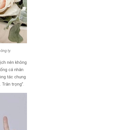
ông ty.
lịch nên không
sống cá nhân
ông tác chung
 Trân trọng”.