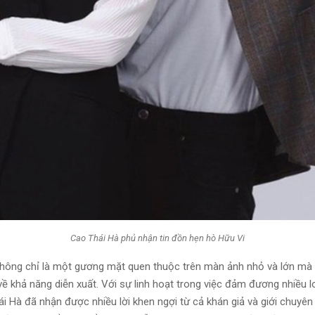
Cao Thái Hà phủ nhận tin đồn hẹn hò Hữu Vi
hông chỉ là một gương mặt quen thuộc trên màn ảnh nhỏ và lớn mà
ề khả năng diễn xuất. Với sự linh hoạt trong việc đảm đương nhiều lo
ái Hà đã nhận được nhiều lời khen ngợi từ cả khán giả và giới chuyê