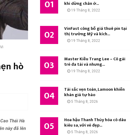
01
M
khi dừng chân ở...
:
19 Tháng 8, 2022
K
I
VinFast công bố giá thuê pin tại
02
thị trường Mỹ và kích...
Ế
19 Tháng 8, 2022
Vi
M
Master Kiều Trang Lee – Cô gái
03
hẹn hò
trẻ đa tài và nhưng...
19 Tháng 8, 2022
Tài sắc vẹn toàn, Lamoon khiến
04
khán giả tự hào
5 Tháng 8, 2026
Hoa hậu Thanh Thủy hóa cô dâu
 Cao Thái Hà
05
kiêu sa, với vẻ đẹp...
ên này đã lên
5 Tháng 8, 2026