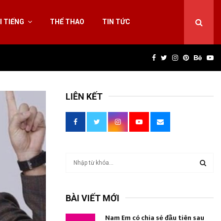
I TIẾNG
THỂ THAO
TIN TỨC
Facebook
Twitter
Instagram
Pinterest
Behan
Yo
LIÊN KẾT
T
ì
m
T
k
BÀI VIẾT MỚI
i
Ì
ế
Nam Em có chia sẻ đầu tiên sau
m