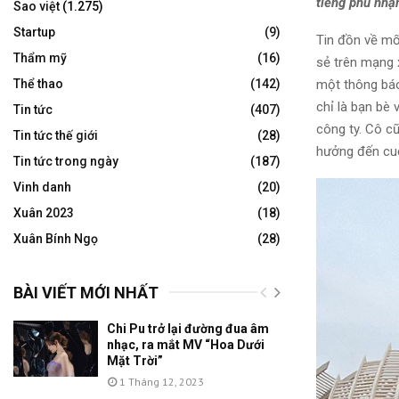
tiếng phủ nhậ
Sao việt
(1.275)
Startup
(9)
Tin đồn về mố
Thẩm mỹ
(16)
sẻ trên mạng x
một thông báo
Thể thao
(142)
chỉ là bạn bè
Tin tức
(407)
công ty. Cô c
Tin tức thế giới
(28)
hưởng đến cuộ
Tin tức trong ngày
(187)
Vinh danh
(20)
Xuân 2023
(18)
Xuân Bính Ngọ
(28)
BÀI VIẾT MỚI NHẤT
Chi Pu trở lại đường đua âm
nhạc, ra mắt MV “Hoa Dưới
Mặt Trời”
1 Tháng 12, 2023