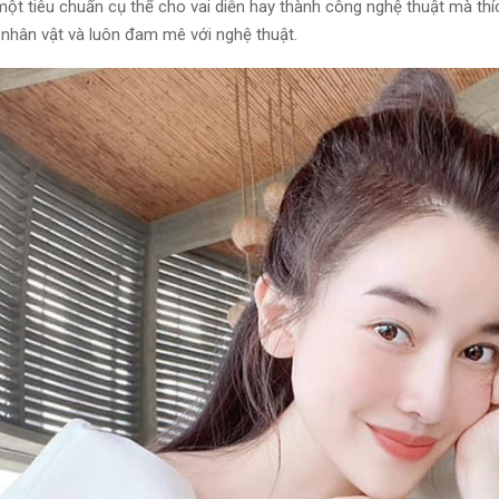
một tiêu chuẩn cụ thể cho vai diễn hay thành công nghệ thuật mà thí
i nhân vật và luôn đam mê với nghệ thuật.