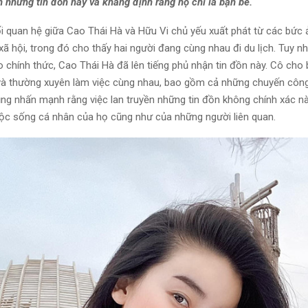
n những tin đồn này và khẳng định rằng họ chỉ là bạn bè.
i quan hệ giữa Cao Thái Hà và Hữu Vi chủ yếu xuất phát từ các bức
ã hội, trong đó cho thấy hai người đang cùng nhau đi du lịch. Tuy nh
 chính thức, Cao Thái Hà đã lên tiếng phủ nhận tin đồn này. Cô cho 
 và thường xuyên làm việc cùng nhau, bao gồm cả những chuyến côn
ũng nhấn mạnh rằng việc lan truyền những tin đồn không chính xác n
c sống cá nhân của họ cũng như của những người liên quan.