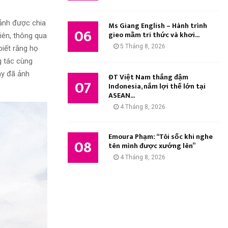
 ảnh được chia
Ms Giang English – Hành trình
06
gieo mầm tri thức và khơi...
iên, thông qua
5 Tháng 8, 2026
biết rằng họ
g tác cùng
ày đã ảnh
ĐT Việt Nam thắng đậm
07
Indonesia, nắm lợi thế lớn tại
ASEAN...
4 Tháng 8, 2026
Emoura Phạm: “Tôi sốc khi nghe
08
tên mình được xướng lên”
4 Tháng 8, 2026