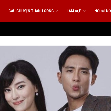
CÂU CHUYỆN THÀNH CÔNG
LÀM ĐẸP
NGƯỜI NỔ