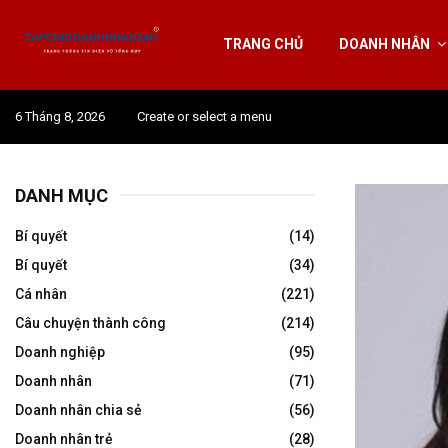
TRANG CHỦ
DOANH NHÂN
6 Tháng 8, 2026
Create or select a menu
DANH MỤC
Bí quyết
(14)
Bí quyết
(34)
Cá nhân
(221)
Câu chuyện thành công
(214)
Doanh nghiệp
(95)
Doanh nhân
(71)
Doanh nhân chia sẻ
(56)
Doanh nhân trẻ
(28)