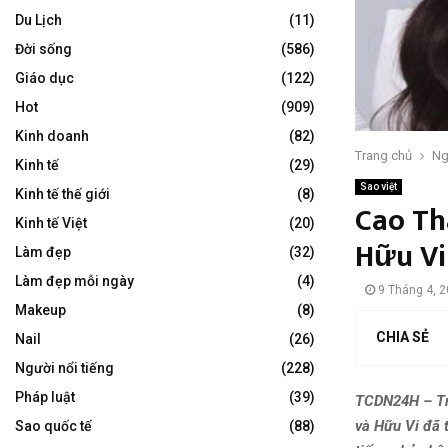
Du Lịch
(11)
Đời sống
(586)
Giáo dục
(122)
Hot
(909)
Kinh doanh
(82)
Trang chủ
Ng
Kinh tế
(29)
Sao việt
Kinh tế thế giới
(8)
Cao Th
Kinh tế Việt
(20)
Hữu Vi
Làm đẹp
(32)
Làm đẹp mỗi ngày
(4)
9 Tháng 4, 
Makeup
(8)
CHIA SẺ
Nail
(26)
Người nổi tiếng
(228)
Pháp luật
(39)
TCDN24H – Tro
và Hữu Vi đã 
Sao quốc tế
(88)