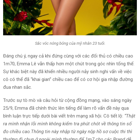
Sắc vóc nóng bỏng của mỹ nhân 23 tuổi.
Đáng chú ý, ngay cả khi đứng cùng với các đối thủ có chiều cao
1m70, Emma Lê vẫn thấp hơn một chút trong góc nhìn tổng thể.
Sự khác biệt này đã khiến nhiều người nảy sinh nghi vấn về việc
cô có thể đã “khai gian” chiều cao để có cơ hội gia nhập đường
đua nhan sắc.
Trước sự tò mò và câu hỏi từ cộng đồng mạng, vào sáng ngày
25/9, Emma đã chính thức lên tiếng để làm rõ vấn đề này qua
bình luận trực tiếp dưới bài viết trên mạng xã hội. Cô tiết lộ:
“Thật
ra mình nhận lỗi mình không kiểm tra phút chót về thông tin số
đo chiều cao.Thông tin này nhập từ ngày nộp hồ sơ cuộc thi thì
thường đi chụp ở ngoài mình thường để 1m7 cho các Brand dễ