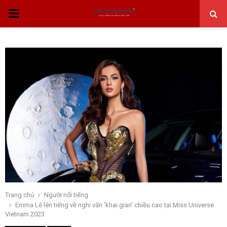
THỰC
ĐƠN
CHÍNH
Trang chủ
Người nổi tiếng
Emma Lê lên tiếng về nghi vấn ‘khai gian’ chiều cao tại Miss Universe
Vietnam 2023