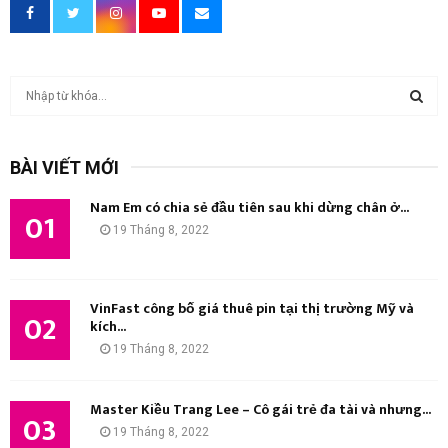
T
ì
m
T
k
BÀI VIẾT MỚI
i
Ì
ế
Nam Em có chia sẻ đầu tiên sau khi dừng chân ở...
m
01
M
19 Tháng 8, 2022
:
K
I
VinFast công bố giá thuê pin tại thị trường Mỹ và
02
kích...
Ế
19 Tháng 8, 2022
M
Master Kiều Trang Lee – Cô gái trẻ đa tài và nhưng...
03
19 Tháng 8, 2022