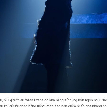
ưu, MC giới thiệu Wren Evans có khả năng sử dụng bốn ngôn ngữ. Na
thú khi gửi lời chào bằng tiếng Pháp, tạo nên điểm nhấn nhẹ nhàng n