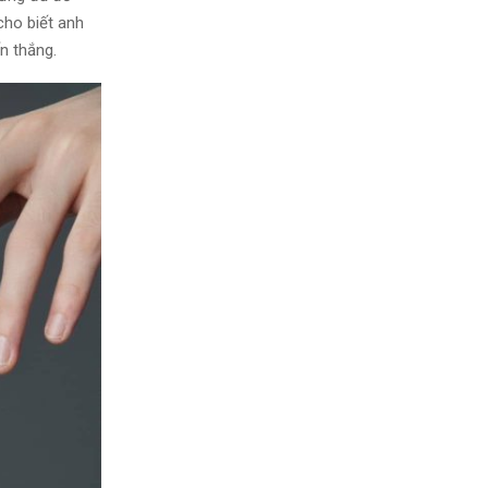
cho biết anh
n thắng.