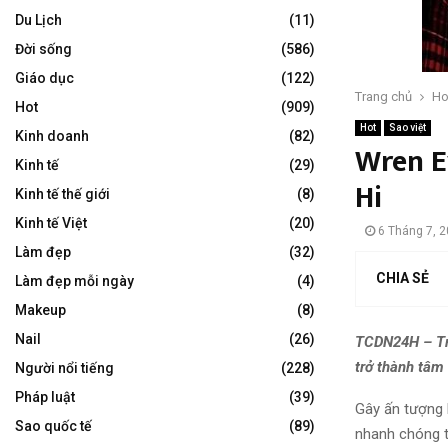
Du Lịch
(11)
Đời sống
(586)
Giáo dục
(122)
Trang chủ
Ho
Hot
(909)
Hot
Sao việt
Kinh doanh
(82)
Wren E
Kinh tế
(29)
Hi
Kinh tế thế giới
(8)
Kinh tế Việt
(20)
6 Tháng 7, 
Làm đẹp
(32)
CHIA SẺ
Làm đẹp mỗi ngày
(4)
Makeup
(8)
Nail
(26)
TCDN24H – Trư
trở thành tâm
Người nổi tiếng
(228)
Pháp luật
(39)
Gây ấn tượng b
Sao quốc tế
(89)
nhanh chóng th