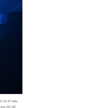
m ca sĩ sau
hưng đủ để