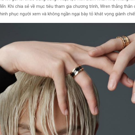
đến. Khi chia sẻ về mục tiêu tham gia chương trình, Wren thẳng thắn 
nh phục người xem và không ngần ngại bày tỏ khát vọng giành chiế