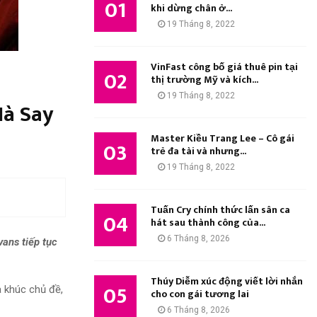
01
M
khi dừng chân ở...
:
19 Tháng 8, 2022
K
I
VinFast công bố giá thuê pin tại
02
thị trường Mỹ và kích...
Ế
19 Tháng 8, 2022
Hà Say
M
Master Kiều Trang Lee – Cô gái
03
trẻ đa tài và nhưng...
19 Tháng 8, 2022
Tuấn Cry chính thức lấn sân ca
04
hát sau thành công của...
6 Tháng 8, 2026
ans tiếp tục
Thúy Diễm xúc động viết lời nhắn
05
a khúc chủ đề,
cho con gái tương lai
6 Tháng 8, 2026