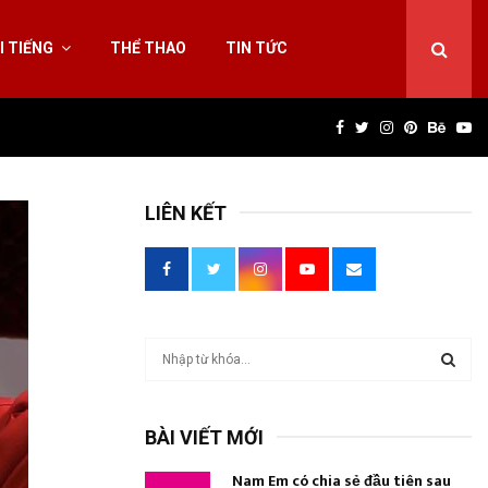
I TIẾNG
THỂ THAO
TIN TỨC
Facebook
Twitter
Instagram
Pinterest
Behan
Yo
LIÊN KẾT
T
ì
m
T
k
BÀI VIẾT MỚI
i
Ì
ế
Nam Em có chia sẻ đầu tiên sau
m