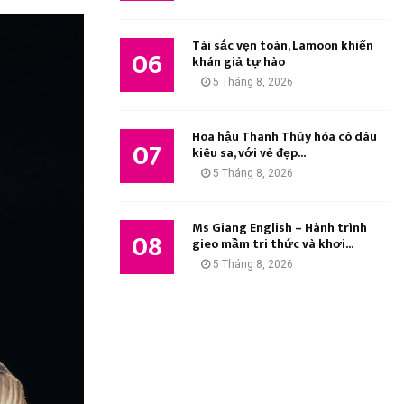
Tài sắc vẹn toàn, Lamoon khiến
06
khán giả tự hào
5 Tháng 8, 2026
Hoa hậu Thanh Thủy hóa cô dâu
07
kiêu sa, với vẻ đẹp...
5 Tháng 8, 2026
Ms Giang English – Hành trình
08
gieo mầm tri thức và khơi...
5 Tháng 8, 2026