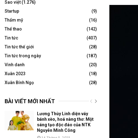
Sao việt
(1.276)
Startup
(9)
Thẩm mỹ
(16)
Thể thao
(142)
Tin tức
(407)
Tin tức thế giới
(28)
Tin tức trong ngày
(187)
Vinh danh
(20)
Xuân 2023
(18)
Xuân Bính Ngọ
(28)
BÀI VIẾT MỚI NHẤT
Lương Thùy Linh diện váy
bánh xèo, hoá nàng thơ: Một
sáng tạo độc đáo của NTK
Nguyễn Minh Công
14 Tháng 5, 2025