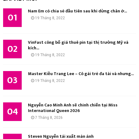
Ì
ế
Nam Em có chia sẻ đầu tiên sau khi dừng chân ở...
m
01
M
19 Tháng 8, 2022
:
K
I
VinFast công bố giá thuê pin tại thị trường Mỹ và
02
kích...
Ế
19 Tháng 8, 2022
M
Master Kiều Trang Lee – Cô gái trẻ đa tài và nhưng...
03
19 Tháng 8, 2022
Nguyễn Cao Minh Anh sẽ chinh chiến tại Miss
04
International Queen 2026
7 Tháng 8, 2026
Steven Nguyễn tái xuất màn ảnh