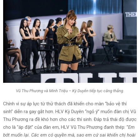
Vũ Thu Phương và Minh Triệu – Kỳ Duyên tiếp tục căng thẳng.
Chính vì sự áp lực từ thử thách đã khiến cho màn “bảo vệ thí
sinh” diễn ra gay gắt hơn. HLV Kỳ Duyên “ngỏ ý” muốn đàn chị Vũ
Thu Phương ra đề khó hơn cho các thí sinh. Đáp trả thái độ được
cho là “áp đặt” của đàn em, HLV Vũ Thu Phương đanh thép: “
Em
bớt muốn lại. Các em có quyền mà, sao em cứ sai khiến chị hoài