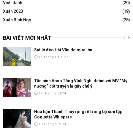
Vinh danh
(20)
Xuân 2023
(18)
Xuân Bính Ngọ
(28)
BÀI VIẾT MỚI NHẤT
Sạt lở đèo Hải Vân do mưa lớn
13 Tháng 10, 2023
Tân binh Vpop Tăng Vịnh Nghi debut với MV “Mỵ
nương” cốt truyện lạ gây chú ý
17 Tháng 9, 2024
Hoa hậu Thanh Thủy rạng rỡ trong bộ sưu tập
Coquette Whispers
10 Tháng 6, 2024