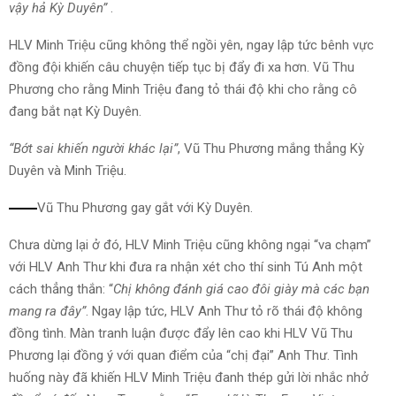
vậy hả Kỳ Duyên”
.
HLV Minh Triệu cũng không thể ngồi yên, ngay lập tức bênh vực
đồng đội khiến câu chuyện tiếp tục bị đẩy đi xa hơn. Vũ Thu
Phương cho rằng Minh Triệu đang tỏ thái độ khi cho rằng cô
đang bắt nạt Kỳ Duyên.
“Bớt sai khiến người khác lại”
, Vũ Thu Phương mắng thẳng Kỳ
Duyên và Minh Triệu.
Vũ Thu Phương gay gắt với Kỳ Duyên.
Chưa dừng lại ở đó, HLV Minh Triệu cũng không ngại “va chạm”
với HLV Anh Thư khi đưa ra nhận xét cho thí sinh Tú Anh một
cách thẳng thắn: “
Chị không đánh giá cao đôi giày mà các bạn
mang ra đây”
. Ngay lập tức, HLV Anh Thư tỏ rõ thái độ không
đồng tình. Màn tranh luận được đẩy lên cao khi HLV Vũ Thu
Phương lại đồng ý với quan điểm của “chị đại” Anh Thư. Tình
huống này đã khiến HLV Minh Triệu đanh thép gửi lời nhắc nhở