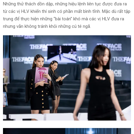
Những thử thách dồn dập, những hiệu lệnh liên tục được đưa ra
từ các vị HLV khiến thí sinh có phần mất bình tĩnh. Mặc dù rất tập
trung để thực hiện những “bài toán” khó mà các vị HLV đưa ra
nhưng vẫn không tránh khỏi những cú té ngã.