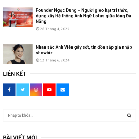
Founder Ngọc Dung – Người gieo hạt tri thức,
dựng xây Hệ thống Anh Ngữ Lotus giữa lòng Đà
Nẵng
26 Tháng 4, 2025
Nhan sắc Ánh Viên gây sốt, tin đồn sắp gia nhập
showbiz
12 Tháng 6, 2024
LIÊN KẾT
T
ì
m
T
k
BÀI VIẾT MỚI
i