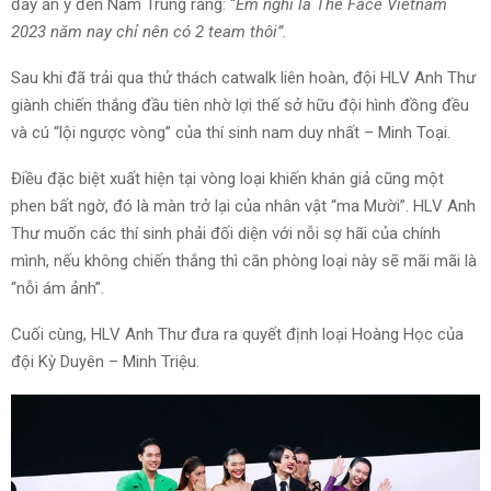
đầy ẩn ý đến Nam Trung rằng: “
Em nghĩ là The Face Vietnam
2023 năm nay chỉ nên có 2 team thôi”.
Sau khi đã trải qua thử thách catwalk liên hoàn, đội HLV Anh Thư
giành chiến thắng đầu tiên nhờ lợi thế sở hữu đội hình đồng đều
và cú “lội ngược vòng” của thí sinh nam duy nhất – Minh Toại.
Điều đặc biệt xuất hiện tại vòng loại khiến khán giả cũng một
phen bất ngờ, đó là màn trở lại của nhân vật “ma Mười”. HLV Anh
Thư muốn các thí sinh phải đối diện với nỗi sợ hãi của chính
mình, nếu không chiến thắng thì căn phòng loại này sẽ mãi mãi là
“nỗi ám ảnh”.
Cuối cùng, HLV Anh Thư đưa ra quyết định loại Hoàng Học của
đội Kỳ Duyên – Minh Triệu.