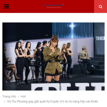
THỰC
ĐƠN
CHÍNH
Trang chủ
Hot
Vũ Thu Phương gay gắt quát Kỳ Duyên vì lí do bị nàng hậu sai khiến