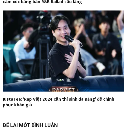
cảm xúc bằng bản R&B Ballad sâu lắng
JustaTee: ‘Rap Việt 2024 cần thí sinh đa năng’ để chinh
phục khán giả
ĐỂ LẠI MỘT BÌNH LUẬN