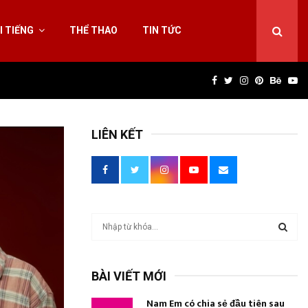
I TIẾNG
THỂ THAO
TIN TỨC
Facebook
Twitter
Instagram
Pinterest
Behan
Yo
LIÊN KẾT
T
ì
m
T
k
BÀI VIẾT MỚI
i
Ì
ế
Nam Em có chia sẻ đầu tiên sau
m