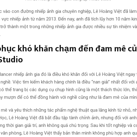
c vào con đường nhiếp ảnh gia chuyên nghiệp, Lê Hoàng Việt đã làm
h vực nhiếp ảnh từ năm 2013. Đến nay, anh đã tích lũy hơn 10 năm k
 trở thành một trong những nhiếp ảnh gia được nhiều sự tín nhiệm v
.
phục khó khăn chạm đến đam mê củ
Studio
ancer nhiếp ảnh gia đó là điều khó khăn đối với Lê Hoàng Việt ngay
ghề. Việc tìm kiếm khách hàng chính là điều “nan giải” nhất đối với
có thể trang bị các dụng cụ chụp hình cũng là một thách thức lớn, t
ay mượn để có thể đồng hành với nghề cũng như là đam mê của mìn
mê và yêu thích những tác phẩm nghệ thuật qua lăng kính từ nhỏ, 
Học, Lê Hoàng Việt đã bắt đầu tập tành chỉnh ảnh, nhưng đối với anh 
ng thời gian giải trí, anh không quá chú trọng. Sau khi tốt nghiệp và
 văn phòng, Lê Hoàng Việt thấy bản thân mình không phù hợp anh qu