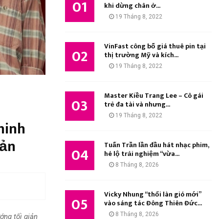
01
M
khi dừng chân ở...
:
19 Tháng 8, 2022
K
I
VinFast công bố giá thuê pin tại
02
thị trường Mỹ và kích...
Ế
19 Tháng 8, 2022
M
Master Kiều Trang Lee – Cô gái
03
trẻ đa tài và nhưng...
19 Tháng 8, 2022
hinh
iản
Tuấn Trần lần đầu hát nhạc phim,
04
hé lộ trải nghiệm “vừa...
8 Tháng 8, 2026
Vicky Nhung “thổi làn gió mới”
05
vào sáng tác Đông Thiên Đức...
8 Tháng 8, 2026
ớng tối giản