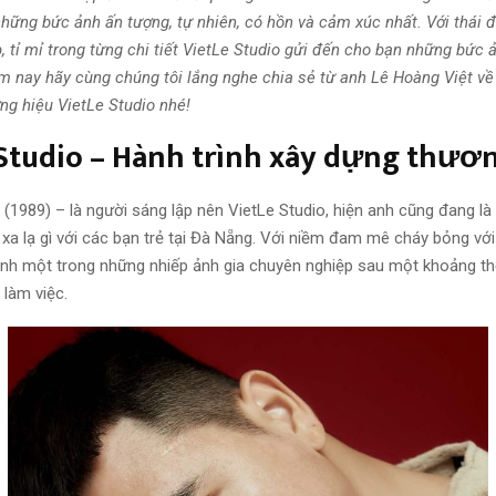
những bức ảnh ấn tượng, tự nhiên, có hồn và cảm xúc nhất. Với thái 
 tỉ mỉ trong từng chi tiết VietLe Studio gửi đến cho bạn những bức 
m nay hãy cùng chúng tôi lắng nghe chia sẻ từ anh Lê Hoàng Việt về
ng hiệu VietLe Studio nhé!
 Studio – Hành trình xây dựng thươ
 (1989) – là người sáng lập nên VietLe Studio, hiện anh cũng đang là
xa lạ gì với các bạn trẻ tại Đà Nẵng. Với niềm đam mê cháy bỏng với
ành một trong những nhiếp ảnh gia chuyên nghiệp sau một khoảng th
 làm việc.