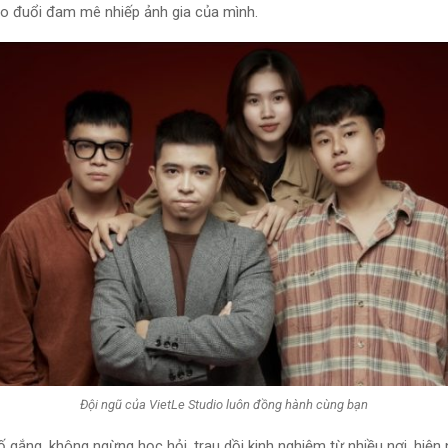
heo đuổi đam mê nhiếp ảnh gia của mình.
Đội ngũ của VietLe Studio luôn đồng hành cùng bạn
 gắng, không ngừng học hỏi, trau dồi kinh nghiệm từ nhiều nơi, hiện