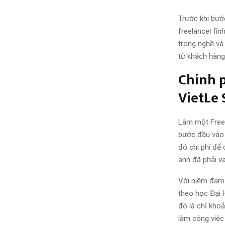
Trước khi bướ
freelancer lĩn
trong nghề và
từ khách hàng
Chinh 
VietLe 
Làm một Freel
bước đầu vào n
đó chi phí để 
anh đã phải v
Với niềm đam 
theo học Đại 
đó là chỉ khoả
làm công việc