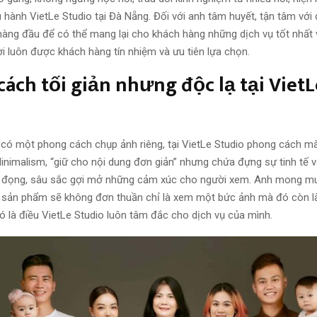
 hành VietLe Studio tại Đà Nẵng. Đối với anh tâm huyết, tận tâm với 
hàng đầu để có thể mang lại cho khách hàng những dịch vụ tốt nhất
ơi luôn được khách hàng tín nhiệm và ưu tiên lựa chọn.
ách tối giản nhưng độc lạ tại VietL
 có một phong cách chụp ảnh riêng, tại VietLe Studio phong cách 
Minimalism, “giữ cho nội dung đơn giản” nhưng chứa đựng sự tinh tế 
ô đọng, sâu sắc gợi mở những cảm xúc cho người xem. Anh mong mu
 sản phẩm sẽ không đơn thuần chỉ là xem một bức ảnh mà đó còn là 
ó là điều VietLe Studio luôn tâm đắc cho dịch vụ của mình.