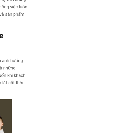
công việc luôn
 và sản phẩm
e
mà anh hướng
và những
ốn khi khách
lát cắt thời