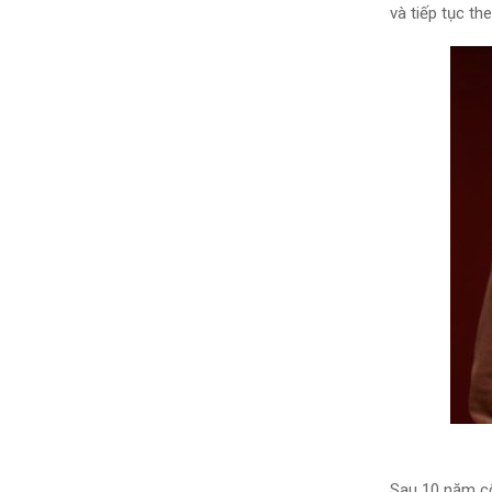
và tiếp tục t
Sau 10 năm cố