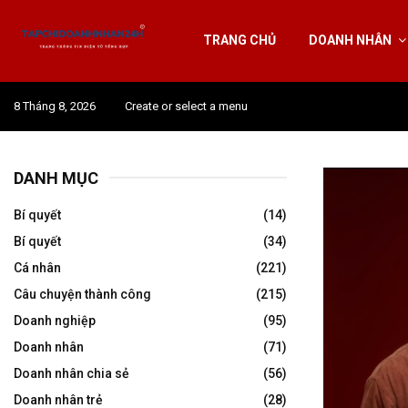
TRANG CHỦ
DOANH NHÂN
8 Tháng 8, 2026
Create or select a menu
DANH MỤC
Bí quyết
(14)
Bí quyết
(34)
Cá nhân
(221)
Câu chuyện thành công
(215)
Doanh nghiệp
(95)
Doanh nhân
(71)
Doanh nhân chia sẻ
(56)
Doanh nhân trẻ
(28)