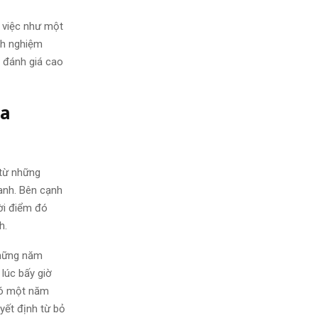
 việc như một
inh nghiệm
à đánh giá cao
a
 từ những
 anh. Bên cạnh
hời điểm đó
h.
những năm
lúc bấy giờ
 có một năm
yết định từ bỏ