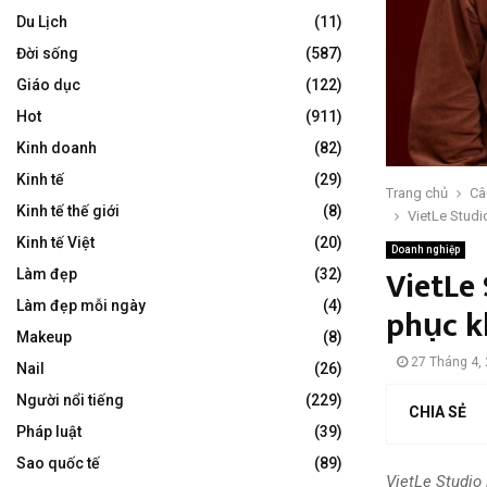
Du Lịch
(11)
Đời sống
(587)
Giáo dục
(122)
Hot
(911)
Kinh doanh
(82)
Kinh tế
(29)
Trang chủ
Câ
Kinh tế thế giới
(8)
VietLe Studi
Kinh tế Việt
(20)
Doanh nghiệp
VietLe
Làm đẹp
(32)
Làm đẹp mỗi ngày
(4)
phục k
Makeup
(8)
27 Tháng 4,
Nail
(26)
Người nổi tiếng
(229)
CHIA SẺ
Pháp luật
(39)
Sao quốc tế
(89)
VietLe Studio