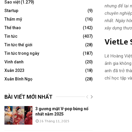
Sao việt
(1.279)
nhưng để lại 
Startup
(9)
chuyên nghiệp,
Thẩm mỹ
(16)
nhất. Ngày hô
Thể thao
(142)
xây dựng thươ
Tin tức
(407)
VietLe
Tin tức thế giới
(28)
Tin tức trong ngày
(187)
Lê Hoàng Việt
Vinh danh
(20)
ảnh gia không 
Xuân 2023
(18)
anh đã trở th
chỉ học tập và
Xuân Bính Ngọ
(28)
BÀI VIẾT MỚI NHẤT
3 gương mặt V-pop bùng nổ
nhất năm 2025
26 Tháng 11, 2025