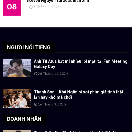
Steven Nguyễn tái xuất màn ảnh
08
7 Tháng 8, 2026
NGƯỜI NỔI TIẾNG
Anh Tú Atus bật mí nhiều ‘bí mật’ tại Fan Meeting
Galaxy Day
26 Tháng 11, 2024
Thanh Sơn – Khả Ngân bị soi phim giả tình thật,
lần này khó mà chối
16 Tháng 9, 2023
DOANH NHÂN