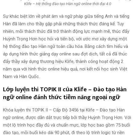
Klife – Hệ thống đào tạo Hàn ngữ online thời đại 4.0
Sự khác biệt lớn về phát âm và ngữ pháp giữa tiếng Anh và tiếng
Hàn đã làm cho thầy gặp phải những thách thức đáng kể. Tuy
nhiên, mỗi thách thức đã trở thành động lực mạnh mẽ, thúc đẩy
Huỳnh Trọng Hơn học hỏi và tiến bộ, với ước mơ xây dựng một
hệ thống đào tạo Hàn ngữ toàn cầu hóa. Bằng cách tìm hiểu và
áp dụng hình thức giảng dạy online sau đợt dịch, tất cả đã thúc
đẩy thầy xây dựng thương hiệu Klife, thành công hoạt động 2
năm qua với hình thức online hiệu quả, nơi kết nối học sinh Việt
Nam và Hàn Quốc.
Lớp luyện thi TOPIK II của Klife – Đào tạo Hàn
ngữ online đánh thức tiềm năng ngoại ngữ
Khóa luyện thi TOPIK II – Cấp Độ 3456 tại Klife – Đào tạo Hàn
ngữ online, được dẫn dắt trực tiếp bởi thầy Huỳnh Trọng Hơn. Với
một lộ trình học đầy đủ và chuẩn mực, lớp học bao gồm 75 buổi
đào tạo, mỗi buổi kéo dài 90 phút, đi theo lộ trình logic từ nền