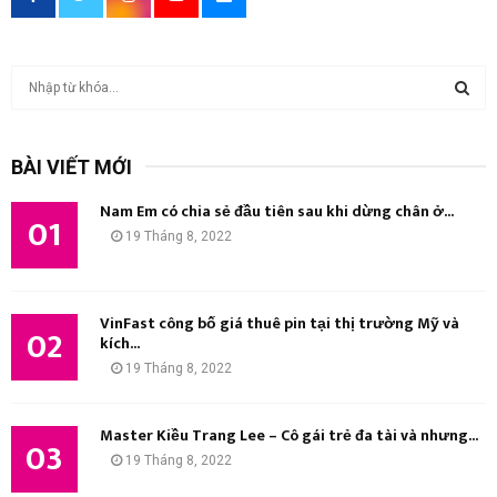
T
ì
m
T
k
BÀI VIẾT MỚI
i
Ì
ế
Nam Em có chia sẻ đầu tiên sau khi dừng chân ở...
m
01
M
19 Tháng 8, 2022
:
K
I
VinFast công bố giá thuê pin tại thị trường Mỹ và
02
kích...
Ế
19 Tháng 8, 2022
M
Master Kiều Trang Lee – Cô gái trẻ đa tài và nhưng...
03
19 Tháng 8, 2022