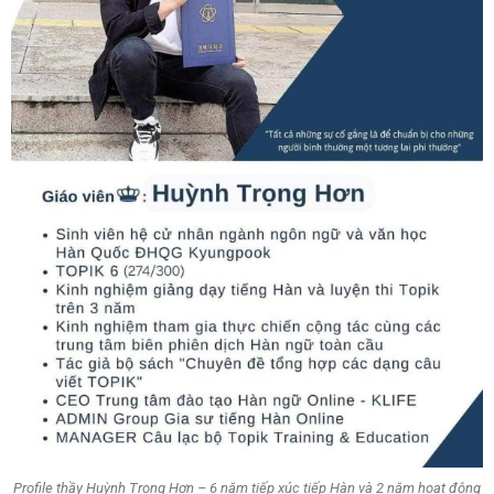
Profile thầy Huỳnh Trọng Hơn – 6 năm tiếp xúc tiếp Hàn và 2 năm hoạt động