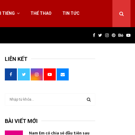
I TIẾNG
THỂ THAO
TIN TỨC
Facebook
Twitter
Instagram
Pinterest
Behan
Yo
LIÊN KẾT
T
ì
m
T
k
BÀI VIẾT MỚI
i
Ì
ế
Nam Em có chia sẻ đầu tiên sau
m