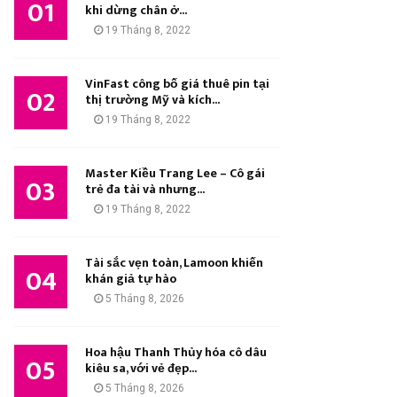
01
M
khi dừng chân ở...
:
19 Tháng 8, 2022
K
I
VinFast công bố giá thuê pin tại
02
thị trường Mỹ và kích...
Ế
19 Tháng 8, 2022
M
Master Kiều Trang Lee – Cô gái
03
trẻ đa tài và nhưng...
19 Tháng 8, 2022
Tài sắc vẹn toàn, Lamoon khiến
04
khán giả tự hào
5 Tháng 8, 2026
Hoa hậu Thanh Thủy hóa cô dâu
05
kiêu sa, với vẻ đẹp...
5 Tháng 8, 2026