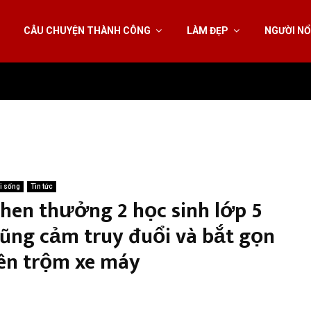
CÂU CHUYỆN THÀNH CÔNG
LÀM ĐẸP
NGƯỜI NỔ
i sống
Tin tức
hen thưởng 2 học sinh lớp 5
ũng cảm truy đuổi và bắt gọn
ên trộm xe máy