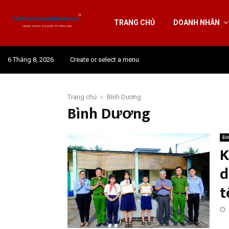
TRANG CHỦ
DOANH NHÂN
6 Tháng 8, 2026
Create or select a menu
Trang chủ
Bình Dương
Bình Dương
Đờ
K
d
t