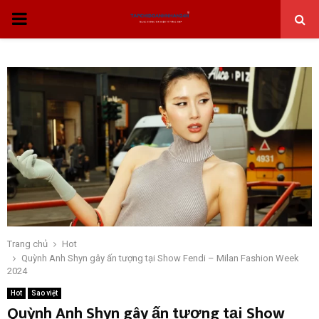
THỰC
ĐƠN
CHÍNH
Trang chủ
Hot
Quỳnh Anh Shyn gây ấn tượng tại Show Fendi – Milan Fashion Week
2024
Hot
Sao việt
Quỳnh Anh Shyn gây ấn tượng tại Show