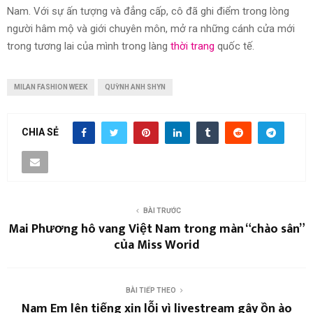
Nam. Với sự ấn tượng và đẳng cấp, cô đã ghi điểm trong lòng
người hâm mộ và giới chuyên môn, mở ra những cánh cửa mới
trong tương lai của mình trong làng
thời trang
quốc tế.
MILAN FASHION WEEK
QUỲNH ANH SHYN
CHIA SẺ
BÀI TRƯỚC
Mai Phương hô vang Việt Nam trong màn “chào sân”
của Miss Worid
BÀI TIẾP THEO
Nam Em lên tiếng xin lỗi vì livestream gây ồn ào