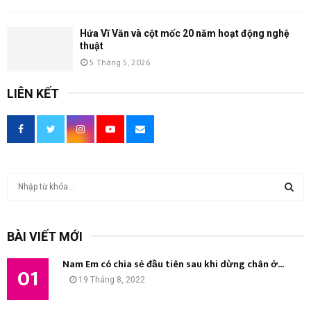
Hứa Vĩ Văn và cột mốc 20 năm hoạt động nghệ
thuật
5 Tháng 5, 2026
LIÊN KẾT
T
ì
m
T
k
BÀI VIẾT MỚI
i
Ì
ế
Nam Em có chia sẻ đầu tiên sau khi dừng chân ở...
m
01
M
19 Tháng 8, 2022
:
K