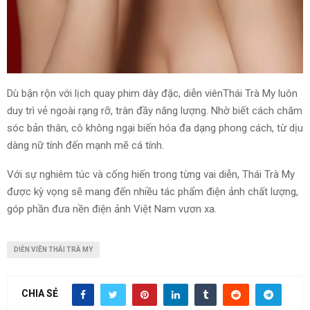
Dù bận rộn với lịch quay phim dày đặc, diễn viênThái Trà My luôn
duy trì vẻ ngoài rạng rỡ, tràn đầy năng lượng. Nhờ biết cách chăm
sóc bản thân, cô không ngại biến hóa đa dạng phong cách, từ dịu
dàng nữ tính đến mạnh mẽ cá tính.
Với sự nghiêm túc và cống hiến trong từng vai diễn, Thái Trà My
được kỳ vọng sẽ mang đến nhiều tác phẩm điện ảnh chất lượng,
góp phần đưa nền điện ảnh Việt Nam vươn xa.
DIỄN VIÊN THÁI TRÀ MY
CHIA SẺ