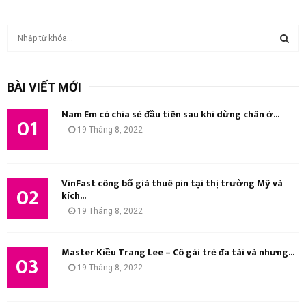
T
ì
m
T
k
BÀI VIẾT MỚI
i
Ì
ế
Nam Em có chia sẻ đầu tiên sau khi dừng chân ở...
m
01
M
19 Tháng 8, 2022
:
K
I
VinFast công bố giá thuê pin tại thị trường Mỹ và
02
kích...
Ế
19 Tháng 8, 2022
M
Master Kiều Trang Lee – Cô gái trẻ đa tài và nhưng...
03
19 Tháng 8, 2022