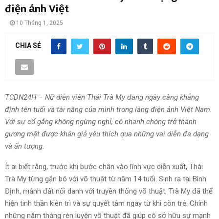
điện ảnh Việt
10 Tháng 1, 2025
CHIA SẺ
TCDN24H – Nữ diễn viên Thái Trà My đang ngày càng khẳng
định tên tuổi và tài năng của mình trong làng điện ảnh Việt Nam.
Với sự cố gắng không ngừng nghỉ, cô nhanh chóng trở thành
gương mặt được khán giả yêu thích qua những vai diễn đa dạng
và ấn tượng.
Ít ai biết rằng, trước khi bước chân vào lĩnh vực diễn xuất, Thái
Trà My từng gắn bó với võ thuật từ năm 14 tuổi. Sinh ra tại Bình
Định, mảnh đất nổi danh với truyền thống võ thuật, Trà My đã thể
hiện tinh thần kiên trì và sự quyết tâm ngay từ khi còn trẻ. Chính
những năm tháng rèn luyện võ thuật đã giúp cô sở hữu sự mạnh