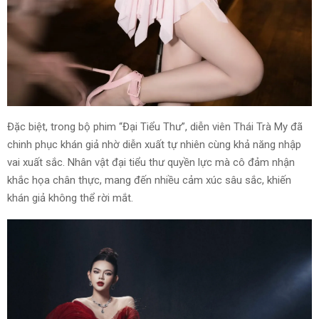
Đặc biệt, trong bộ phim “Đại Tiểu Thư”, diễn viên Thái Trà My đã
chinh phục khán giả nhờ diễn xuất tự nhiên cùng khả năng nhập
vai xuất sắc. Nhân vật đại tiểu thư quyền lực mà cô đảm nhận
khắc họa chân thực, mang đến nhiều cảm xúc sâu sắc, khiến
khán giả không thể rời mắt.