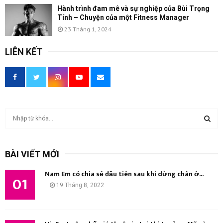
Hành trình đam mê và sự nghiệp của Bùi Trọng
Tính – Chuyện của một Fitness Manager
23 Tháng 1, 2024
LIÊN KẾT
T
ì
m
T
k
BÀI VIẾT MỚI
i
Ì
ế
Nam Em có chia sẻ đầu tiên sau khi dừng chân ở...
m
01
M
19 Tháng 8, 2022
:
K
I