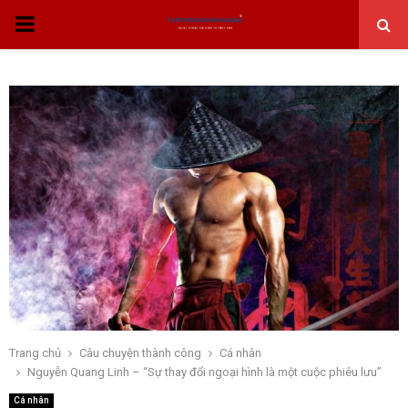
THỰC
ĐƠN
CHÍNH
Trang chủ
Câu chuyện thành công
Cá nhân
Nguyễn Quang Linh – “Sự thay đổi ngoại hình là một cuộc phiêu lưu”
Cá nhân