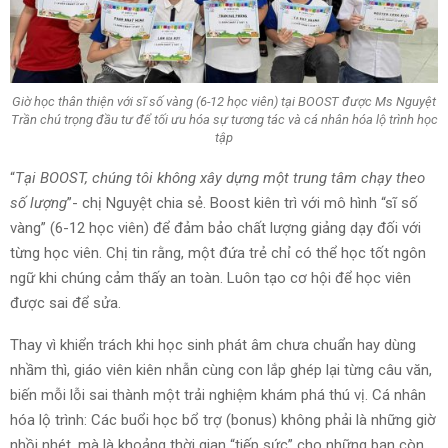
Giờ học thân thiện với sĩ số vàng (6-12 học viên) tại BOOST được Ms Nguyệt
Trần chú trọng đầu tư để tối ưu hóa sự tương tác và cá nhân hóa lộ trình học
tập
“
Tại BOOST, chúng tôi không xây dựng một trung tâm chạy theo
số lượng
”- chị Nguyệt chia sẻ. Boost kiên trì với mô hình “sĩ số
vàng” (6-12 học viên) để đảm bảo chất lượng giảng dạy đối với
từng học viên. Chị tin rằng, một đứa trẻ chỉ có thể học tốt ngôn
ngữ khi chúng cảm thấy an toàn. Luôn tạo cơ hội để học viên
được sai để sửa.
Thay vì khiển trách khi học sinh phát âm chưa chuẩn hay dùng
nhầm thì, giáo viên kiên nhẫn cùng con lắp ghép lại từng câu văn,
biến mỗi lỗi sai thành một trải nghiệm khám phá thú vị. Cá nhân
hóa lộ trình: Các buổi học bổ trợ (bonus) không phải là những giờ
nhồi nhét, mà là khoảng thời gian “tiếp sức” cho những bạn còn