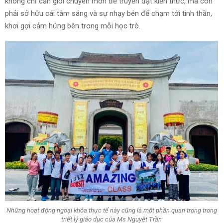
không chỉ cần giỏi chuyên môn để truyền đạt kiến thức, mà còn
phải sở hữu cái tâm sáng và sự nhạy bén để chạm tới tinh thần,
khơi gợi cảm hứng bên trong mỗi học trò.
Những hoạt động ngoại khóa thực tế này cũng là một phần quan trọng trong
triết lý giáo dục của Ms Nguyệt Trần