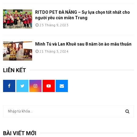
RITDO PET ĐÀ NẴNG – Sự lựa chọn tốt nhất cho
người yêu cún miền Trung
23 Tháng 9, 2023
Minh Tú và Lan Khuê sau 8 năm ồn ào mâu thuẫn
21 Tháng 3, 2024
LIÊN KẾT
T
ì
m
T
k
BÀI VIẾT MỚI
i
Ì