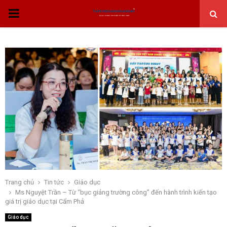
THỰC
ĐƠN
CHÍNH
Trang chủ
Tin tức
Giáo dục
Ms Nguyệt Trần – Từ “bục giảng trường công” đến hành trình kiến tạo
giá trị giáo dục tại Cẩm Phả
Giáo dục