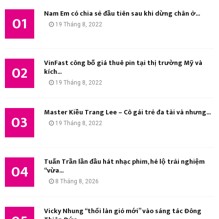
ế
Nam Em có chia sẻ đầu tiên sau khi dừng chân ở...
m
01
M
19 Tháng 8, 2022
:
K
I
VinFast công bố giá thuê pin tại thị trường Mỹ và
02
kích...
Ế
19 Tháng 8, 2022
M
Master Kiều Trang Lee – Cô gái trẻ đa tài và nhưng...
03
19 Tháng 8, 2022
Tuấn Trần lần đầu hát nhạc phim, hé lộ trải nghiệm
04
“vừa...
8 Tháng 8, 2026
Vicky Nhung “thổi làn gió mới” vào sáng tác Đông