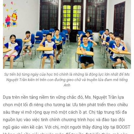
Sự tiến bộ từng ngày của học trò chính là những là động lực lớn nhất để Ms
Nguyệt Trần kiên trì trên con đường gieo chữ và truyền lửa đam mê tiếng
Anh
Dựa trên nền tảng niềm tin vững chắc đó, Ms. Nguyệt Trần lựa
chọn một lối đi riêng cho tương lai: Ưu tiên phát triển theo chiều
sâu thay vì mở rộng quy mô một cách ồ ạt. Chị tập trung tối đa
nguồn lực vào việc tinh chỉnh chương trình học và đào tạo đội
ngũ giáo viên kề cận. Với chị, một người thầy đứng lớp tại BOOST