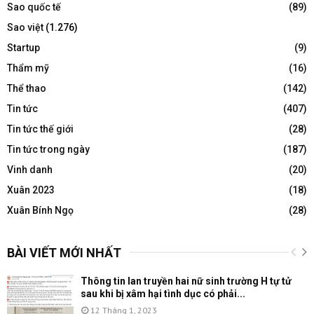
Sao quốc tế
(89)
Sao việt
(1.276)
Startup
(9)
Thẩm mỹ
(16)
Thể thao
(142)
Tin tức
(407)
Tin tức thế giới
(28)
Tin tức trong ngày
(187)
Vinh danh
(20)
Xuân 2023
(18)
Xuân Bính Ngọ
(28)
BÀI VIẾT MỚI NHẤT
Thông tin lan truyền hai nữ sinh trường H tự tử
sau khi bị xâm hại tình dục có phải...
12 Tháng 1, 2023