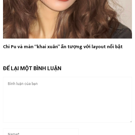
Chi Pu và màn “khai xuân” ấn tượng với layout nổi bật
ĐỂ LẠI MỘT BÌNH LUẬN