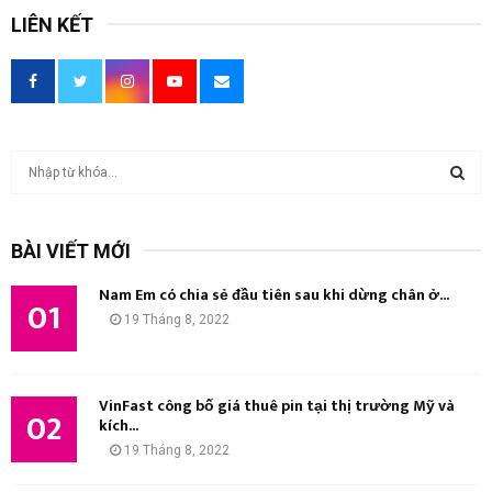
LIÊN KẾT
T
ì
m
T
k
BÀI VIẾT MỚI
i
Ì
ế
Nam Em có chia sẻ đầu tiên sau khi dừng chân ở...
m
01
M
19 Tháng 8, 2022
:
K
I
VinFast công bố giá thuê pin tại thị trường Mỹ và
02
kích...
Ế
19 Tháng 8, 2022
M