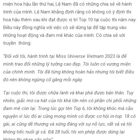
miện hoa hậu lần thứ hai, Lệ Nam đã có những chia sẻ về hành
trình của mình. Lệ Nam khẳng định rằng cô không có ý định thi
hoa hậu thêm sau khi đạt được vị trí Top 10 tại cuộc thi năm nay.
Điều này đồng nghĩa với việc cô sẽ dừng lại để tập trung vào
những hoạt động và đam mê khác của mình. Cô chia sẻ với
truyền thông:
“Đối với tôi, hành trình tại Miss Universe Vietnam 2023 là để
mình trao đổi những lý tưởng cao đẹp. Tôi luôn có vương miện
của chính mình. Tôi đã từng không hoàn hảo nhưng tôi biết điều
đó nên không ngừng cố gắng mỗi ngày.
Tại cuộc thi, tôi được chữa lành và khai phá được bản thân. Tuy
nhiên, giấc mơ ca hát của tôi khá lớn nên có phần chi phối những
đam mê còn lại. Trong lúc gọi tên Top 6, tôi không khóc mà cầu
nguyện vì lúc đó ai cũng mong mình có được cơ hội in-top. 18 cô
gái, ai cũng dễ thương và xứng đáng với sự nỗ lực, vất vả và tôi
không tiếc nuối gì cả. Đã 28 tuổi, tôi xin phép được dừng lại
không thi nhan sắc nữa”.