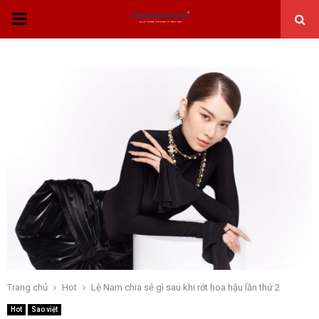
THỰC
ĐƠN
CHÍNH
Trang chủ
Hot
Lệ Nam chia sẻ gì sau khi rớt hoa hậu lần thứ 2
Hot
Sao việt