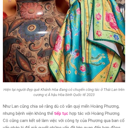
Hiện tại người đẹp quê Khánh Hòa đang có chuyến công tác ở Thái Lan trên
cương vị Á hậu Hòa bình Quốc tế 2023
Như Lan cũng chia sẻ rằng dù cô vẫn quý mến Hoàng Phương,
nhưng bệnh viện không thể
tiếp tục
hợp tác với Hoàng Phương.
Cô cũng cam kết sẽ làm việc với công ty của Phương qua ban cố
vấn pháp lý để giải quyết những vấn đề liên quan đến hợp đồng.