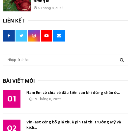
tương lai
6 Tháng 8, 2026
LIÊN KẾT
T
ì
m
T
k
BÀI VIẾT MỚI
i
Ì
ế
Nam Em có chia sẻ đầu tiên sau khi dừng chân ở...
m
01
M
19 Tháng 8, 2022
:
K
I
VinFast công bố giá thuê pin tại thị trường Mỹ và
02
kích...
Ế