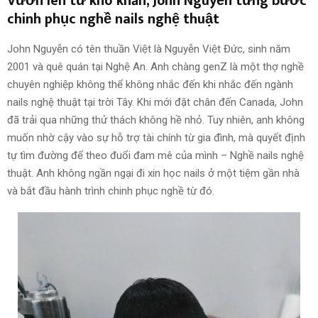
Vươn lên từ khó khăn, Jonh Nguyễn từng bước
chinh phục nghề nails nghệ thuật
John Nguyễn có tên thuần Việt là Nguyễn Việt Đức, sinh năm
2001 và quê quán tại Nghệ An. Anh chàng genZ là một thợ nghề
chuyên nghiệp không thể không nhắc đến khi nhắc đến ngành
nails nghệ thuật tại trời Tây. Khi mới đặt chân đến Canada, John
đã trải qua những thử thách không hề nhỏ. Tuy nhiên, anh không
muốn nhờ cậy vào sự hỗ trợ tài chính từ gia đình, mà quyết định
tự tìm đường để theo đuổi đam mê của mình – Nghề nails nghệ
thuật. Anh không ngần ngại đi xin học nails ở một tiệm gần nhà
và bắt đầu hành trình chinh phục nghề từ đó.