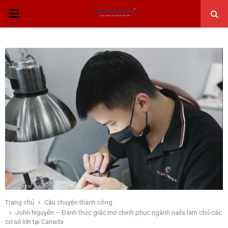
THỰC
ĐƠN
CHÍNH
Trang chủ
Câu chuyện thành công
John Nguyễn – Đánh thức giấc mơ chinh phục ngành nails làm chủ các
cơ sở lớn tại Canada