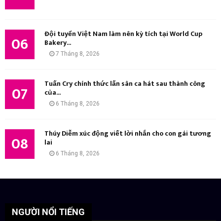
Đội tuyển Việt Nam làm nên kỳ tích tại World Cup
06
Bakery...
7 Tháng 8, 2026
Tuấn Cry chính thức lấn sân ca hát sau thành công
07
của...
6 Tháng 8, 2026
Thúy Diễm xúc động viết lời nhắn cho con gái tương
08
lai
6 Tháng 8, 2026
NGƯỜI NỔI TIẾNG