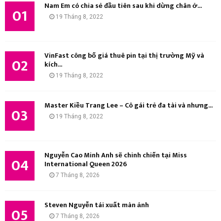
Nam Em có chia sẻ đầu tiên sau khi dừng chân ở...
m
01
M
19 Tháng 8, 2022
:
K
I
VinFast công bố giá thuê pin tại thị trường Mỹ và
02
kích...
Ế
19 Tháng 8, 2022
M
Master Kiều Trang Lee – Cô gái trẻ đa tài và nhưng...
03
19 Tháng 8, 2022
Nguyễn Cao Minh Anh sẽ chinh chiến tại Miss
04
International Queen 2026
7 Tháng 8, 2026
Steven Nguyễn tái xuất màn ảnh
05
7 Tháng 8, 2026