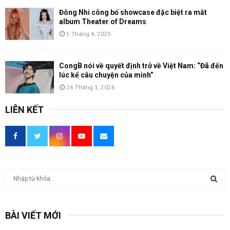
Đông Nhi công bố showcase đặc biệt ra mắt
album Theater of Dreams
5 Tháng 4, 2025
CongB nói về quyết định trở về Việt Nam: “Đã đến
lúc kể câu chuyện của mình”
26 Tháng 1, 2026
LIÊN KẾT
T
ì
m
T
k
BÀI VIẾT MỚI
i
Ì
ế