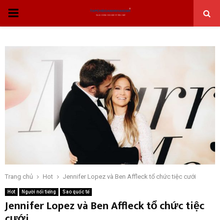
THỰC
ĐƠN
CHÍNH
Trang chủ
Hot
Jennifer Lopez và Ben Affleck tổ chức tiệc cưới
Hot
Người nổi tiếng
Sao quốc tế
Jennifer Lopez và Ben Affleck tổ chức tiệc
cưới