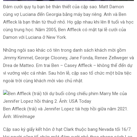
Đám cưới quy tụ bạn bè thân thiết của cặp sao. Matt Damon
cùng vợ Luciana đến Georgia bằng máy bay riêng. Anh và Ben
Affleck là bạn thân từ thuở nhỏ. Họ gặp nhau khi lên 8 tuổi và học
cùng trung học. Năm 2005, Ben Affleck có mặt tại lễ cưới của
Damon với Luciana ở New York.
Những ngôi sao khác có tên trong danh sách khách mời gồm
Jimmy Kimmel, George Clooney, Jane Fonda, Renee Zellweger và
Drea de Matteo. Em trai Ben – Casey Affleck – không thể đến dự
vì vướng việc cá nhân. Sau hôn lễ, cặp sao tổ chức một bữa tiệc
ngoài trời cùng khách mời vào chủ nhật.
Ben Affleck (trái) và Jennifer Lopez tái hợp hồi giữa năm 2021.
Ảnh:
WireImage
Cặp sao ký giấy kết hôn ở hạt Clark thuộc bang Nevada tối 16/7.
Hai người cũng tổ chức một đám cưới nhỏ theo phong cách Las