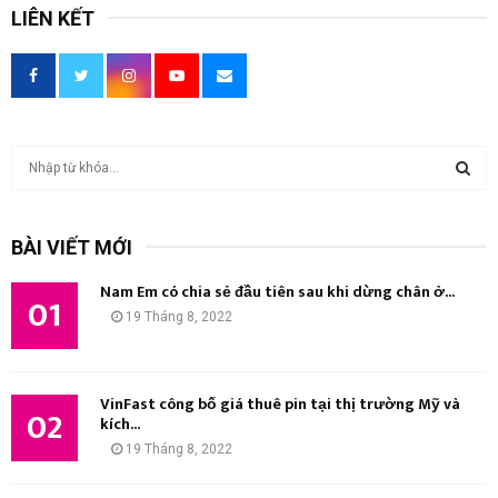
LIÊN KẾT
T
ì
m
T
k
BÀI VIẾT MỚI
i
Ì
ế
Nam Em có chia sẻ đầu tiên sau khi dừng chân ở...
m
01
M
19 Tháng 8, 2022
:
K
I
VinFast công bố giá thuê pin tại thị trường Mỹ và
02
kích...
Ế
19 Tháng 8, 2022
M