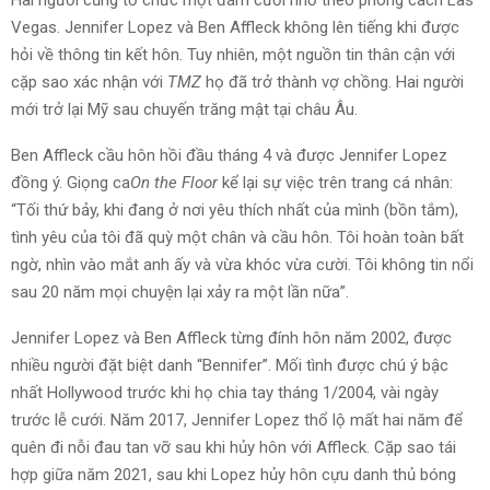
Vegas. Jennifer Lopez và Ben Affleck không lên tiếng khi được
hỏi về thông tin kết hôn. Tuy nhiên, một nguồn tin thân cận với
cặp sao xác nhận với
TMZ
họ đã trở thành vợ chồng. Hai người
mới trở lại Mỹ sau chuyến trăng mật tại châu Âu.
Ben Affleck cầu hôn hồi đầu tháng 4 và được Jennifer Lopez
đồng ý. Giọng ca
On the Floor
kể lại sự việc trên trang cá nhân:
“Tối thứ bảy, khi đang ở nơi yêu thích nhất của mình (bồn tắm),
tình yêu của tôi đã quỳ một chân và cầu hôn. Tôi hoàn toàn bất
ngờ, nhìn vào mắt anh ấy và vừa khóc vừa cười. Tôi không tin nổi
sau 20 năm mọi chuyện lại xảy ra một lần nữa”.
Jennifer Lopez và Ben Affleck từng đính hôn năm 2002, được
nhiều người đặt biệt danh “Bennifer”. Mối tình được chú ý bậc
nhất Hollywood trước khi họ chia tay tháng 1/2004, vài ngày
trước lễ cưới. Năm 2017, Jennifer Lopez thổ lộ mất hai năm để
quên đi nỗi đau tan vỡ sau khi hủy hôn với Affleck. Cặp sao tái
hợp giữa năm 2021, sau khi Lopez hủy hôn cựu danh thủ bóng