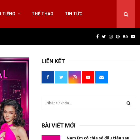
I TIẾNG
THỂ THAO
TIN TỨC
Facebook
Twitter
Instagram
Pinterest
Behan
Yo
LIÊN KẾT
T
ì
m
T
k
BÀI VIẾT MỚI
i
Ì
ế
Nam Em có chia sẻ đầu tiên sau
m