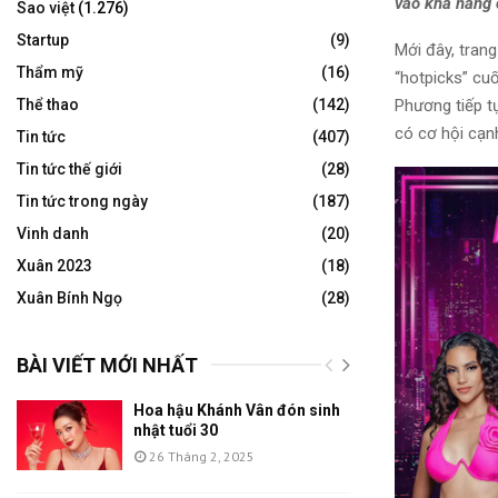
vào khả năng 
Sao việt
(1.276)
Startup
(9)
Mới đây, trang
Thẩm mỹ
(16)
“hotpicks” cu
Phương tiếp t
Thể thao
(142)
có cơ hội cạnh
Tin tức
(407)
Tin tức thế giới
(28)
Tin tức trong ngày
(187)
Vinh danh
(20)
Xuân 2023
(18)
Xuân Bính Ngọ
(28)
BÀI VIẾT MỚI NHẤT
Hoa hậu Khánh Vân đón sinh
nhật tuổi 30
26 Tháng 2, 2025