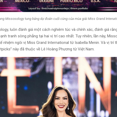
ang Missosology tung bảng dự đoán cuối cùng của mùa giải Miss Grand Intenati
logy, luôn đánh giá một cách nghiêm túc và chính xác, đánh giá rằn
nh tranh sòng phẳng tại hai vị trí cao nhất. Tuy nhiên, lần này, Mis
ế nhiệm ngôi vị Miss Grand International từ Isabella Menin. Và vị trí 
tpicks” này đã thuộc về Lê Hoàng Phương từ Việt Nam.