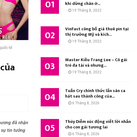
01
M
khi dừng chân ở...
:
19 Tháng 8, 2022
K
I
VinFast công bố giá thuê pin tại
02
thị trường Mỹ và kích...
Ế
19 Tháng 8, 2022
quốc tế
M
Master Kiều Trang Lee – Cô gái
03
 của
trẻ đa tài và nhưng...
19 Tháng 8, 2022
Tuấn Cry chính thức lấn sân ca
04
hát sau thành công của...
6 Tháng 8, 2026
Thúy Diễm xúc động viết lời nhắn
Phương đã nhận
05
cho con gái tương lai
 sự tin tưởng
6 Tháng 8, 2026