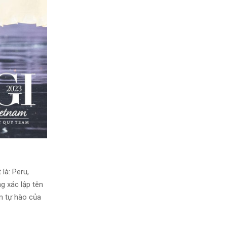
là: Peru,
g xác lập tên
m tự hào của