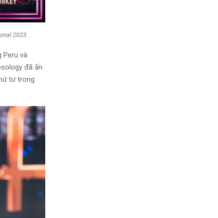
onal 2023.
g Peru và
sosology đã ấn
thứ tư trong