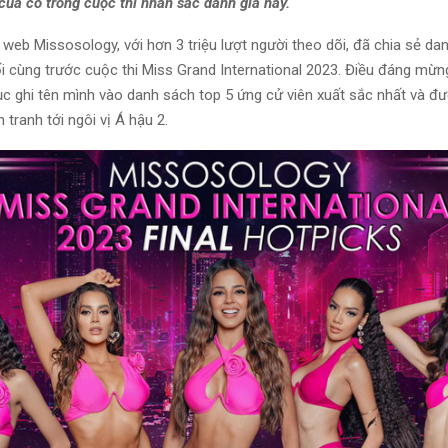
của cô trong cuộc thi nhan sắc danh giá này.
 web Missosology, với hơn 3 triệu lượt người theo dõi, đã chia sẻ da
ối cùng trước cuộc thi Miss Grand International 2023. Điều đáng mừn
ục ghi tên mình vào danh sách top 5 ứng cử viên xuất sắc nhất và đ
 tranh tới ngôi vị Á hậu 2.