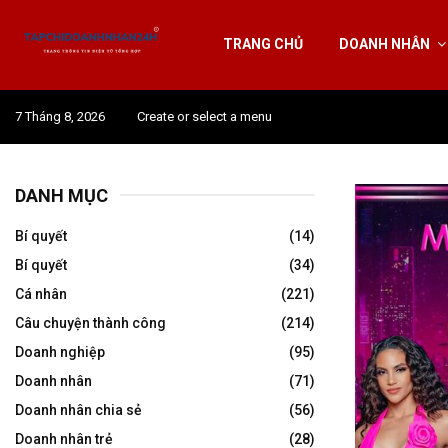
TRANG CHỦ
DOANH NHÂN
7 Tháng 8, 2026
Create or select a menu
DANH MỤC
Bí quyết
(14)
Bí quyết
(34)
Cá nhân
(221)
Câu chuyện thành công
(214)
Doanh nghiệp
(95)
Doanh nhân
(71)
Doanh nhân chia sẻ
(56)
Doanh nhân trẻ
(28)