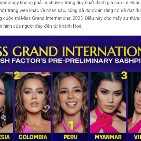
ssosology không phải là chuyên trang duy nhất đánh giá cao Lê Hoà
một trang web khác về nhan sắc, cũng đã dự đoán rằng cô sẽ đạt được
g cuộc thi Miss Grand International 2023. Điều này cho thấy sự thừa
ội hình của người đẹp đến từ Khánh Hoà.