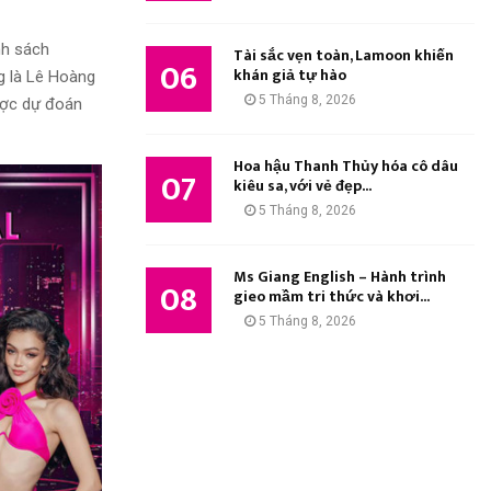
nh sách
Tài sắc vẹn toàn, Lamoon khiến
06
khán giả tự hào
g là Lê Hoàng
5 Tháng 8, 2026
ược dự đoán
Hoa hậu Thanh Thủy hóa cô dâu
07
kiêu sa, với vẻ đẹp...
5 Tháng 8, 2026
Ms Giang English – Hành trình
08
gieo mầm tri thức và khơi...
5 Tháng 8, 2026