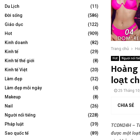
Du Lịch
(11)
Đời sống
(586)
Giáo dục
(122)
Hot
(909)
Kinh doanh
(82)
Trang chủ
Ho
Kinh tế
(29)
Hot
Người nổi ti
Kinh tế thế giới
(8)
Hoàng 
Kinh tế Việt
(20)
loạt c
Làm đẹp
(32)
Làm đẹp mỗi ngày
(4)
25 Tháng 10
Makeup
(8)
CHIA SẺ
Nail
(26)
Người nổi tiếng
(228)
Pháp luật
(39)
TCDN24H – Tro
được một loạt
Sao quốc tế
(89)