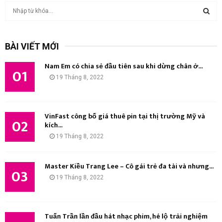
T
ì
m
T
k
BÀI VIẾT MỚI
i
Ì
ế
Nam Em có chia sẻ đầu tiên sau khi dừng chân ở...
m
01
M
19 Tháng 8, 2022
:
K
I
VinFast công bố giá thuê pin tại thị trường Mỹ và
02
kích...
Ế
19 Tháng 8, 2022
M
Master Kiều Trang Lee – Cô gái trẻ đa tài và nhưng...
03
19 Tháng 8, 2022
Tuấn Trần lần đầu hát nhạc phim, hé lộ trải nghiệm