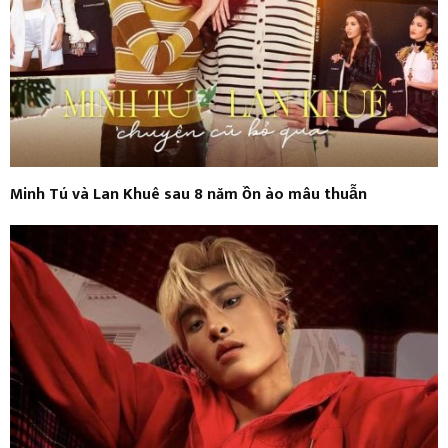
Minh Tú và Lan Khuê sau 8 năm ồn ào mâu thuẫn