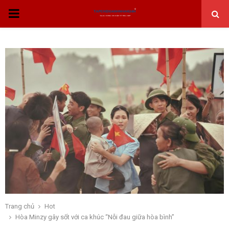
THỰC
ĐƠN
CHÍNH
Trang chủ
Hot
Hòa Minzy gây sốt với ca khúc “Nỗi đau giữa hòa bình”