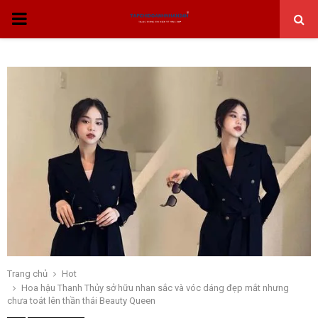
THỰC
ĐƠN
CHÍNH
Trang chủ
Hot
Hoa hậu Thanh Thủy sở hữu nhan sắc và vóc dáng đẹp mắt nhưng
chưa toát lên thần thái Beauty Queen