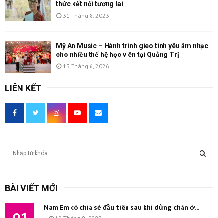
thức kết nối tương lai
31 Tháng 8, 2023
Mỹ An Music – Hành trình gieo tình yêu âm nhạc
cho nhiều thế hệ học viên tại Quảng Trị
13 Tháng 6, 2026
LIÊN KẾT
T
ì
m
T
k
BÀI VIẾT MỚI
i
Ì
ế
Nam Em có chia sẻ đầu tiên sau khi dừng chân ở...
m
01
M