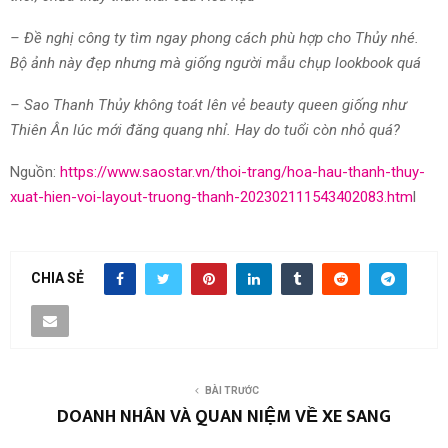
– Đề nghị công ty tìm ngay phong cách phù hợp cho Thủy nhé.
Bộ ảnh này đẹp nhưng mà giống người mẫu chụp lookbook quá
– Sao Thanh Thủy không toát lên vẻ beauty queen giống như
Thiên Ân lúc mới đăng quang nhỉ. Hay do tuổi còn nhỏ quá?
Nguồn:
https://www.saostar.vn/thoi-trang/hoa-hau-thanh-thuy-
xuat-hien-voi-layout-truong-thanh-202302111543402083.htm
l
CHIA SẺ
BÀI TRƯỚC
DOANH NHÂN VÀ QUAN NIỆM VỀ XE SANG