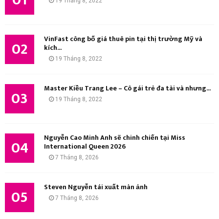
19 Tháng 8, 2022
:
K
I
VinFast công bố giá thuê pin tại thị trường Mỹ và
02
kích...
Ế
19 Tháng 8, 2022
M
Master Kiều Trang Lee – Cô gái trẻ đa tài và nhưng...
03
19 Tháng 8, 2022
Nguyễn Cao Minh Anh sẽ chinh chiến tại Miss
04
International Queen 2026
7 Tháng 8, 2026
Steven Nguyễn tái xuất màn ảnh
05
7 Tháng 8, 2026