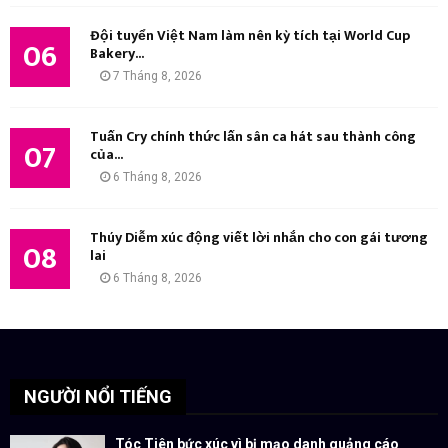
Đội tuyển Việt Nam làm nên kỳ tích tại World Cup
06
Bakery...
7 Tháng 8, 2026
Tuấn Cry chính thức lấn sân ca hát sau thành công
07
của...
6 Tháng 8, 2026
Thúy Diễm xúc động viết lời nhắn cho con gái tương
08
lai
6 Tháng 8, 2026
NGƯỜI NỔI TIẾNG
Tóc Tiên bức xúc vì bị mạo danh quảng cáo